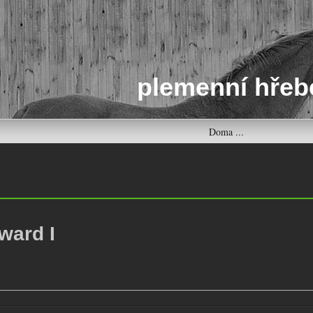
plemenní hřeb
Doma ...
ward I
________________________________________________________