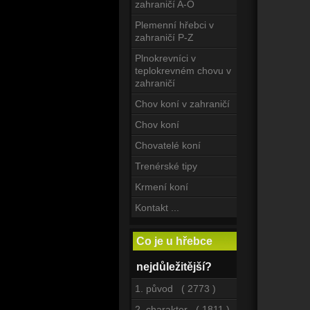
zahraničí A-O
Plemenní hřebci v
zahraničí P-Z
Plnokrevníci v
teplokrevném chovu v
zahraničí
Chov koní v zahraničí
Chov koní
Chovatelé koní
Trenérské tipy
Krmení koní
Kontakt ...
Co je u hřebce
nejdůležitější?
1. původ ( 2773 )
2. charakter ( 1811 )