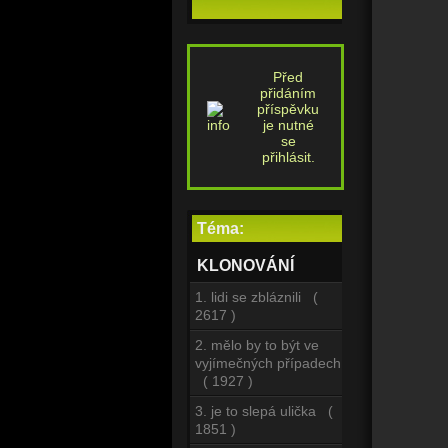
Před
přidáním
příspěvku
je nutné
se
přihlásit.
Téma:
KLONOVÁNÍ
1. lidi se zbláznili (
2617 )
2. mělo by to být ve
vyjímečných případech
( 1927 )
3. je to slepá ulička (
1851 )