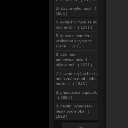
3. vlastní výkonnost (
1555 )
4. exteriér / musí se mi
hodně líbit ( 1591 )
5. korekce exteriéru
vzhledem k vybrané
klisně ( 1671 )
6. výkonnost
potomstva pokud
nějaké má ( 1631 )
7. hlavně když je blízko
nebo znám dobře jeho
majitele ( 1846 )
8. připouštěcí poplatek
( 1690 )
9. nevím, vyberu tak
nějak podle oka (
1599 )
RSS