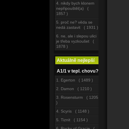
4. nikdy bych klonem
nepřipouštěl(a) (
1857 )
5. proč ne? věda se
nedá zastavit ( 1931 )
6. ne, ale i slepou ulici
je třeba vyzkoušet (
1878 )
Aktuálně nejlepší
A1/1 v tepl. chovu?
1. Egerton ( 1489 )
2. Damon ( 1210 )
3. Rosensturm ( 1205
)
4. Scyris ( 1148 )
5. Tiznit ( 1154 )
6. Rocky of Gracie (