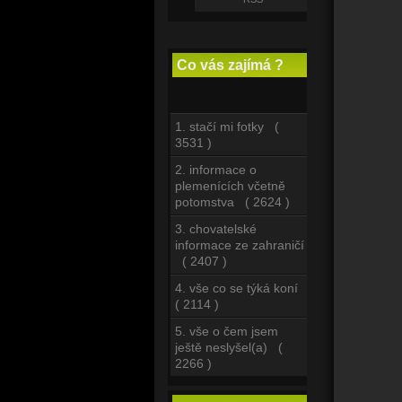
Co vás zajímá ?
1. stačí mi fotky (
3531 )
2. informace o
plemenících včetně
potomstva ( 2624 )
3. chovatelské
informace ze zahraničí
( 2407 )
4. vše co se týká koní
( 2114 )
5. vše o čem jsem
ještě neslyšel(a) (
2266 )