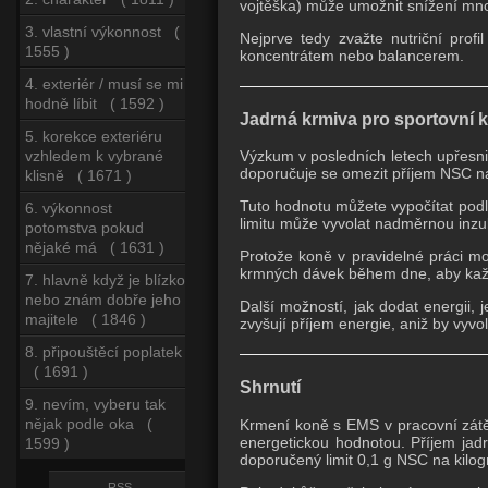
vojtěška) může umožnit snížení mno
3. vlastní výkonnost (
Nejprve tedy zvažte nutriční profi
1555 )
koncentrátem nebo balancerem.
4. exteriér / musí se mi
hodně líbit ( 1592 )
Jadrná krmiva pro sportovní 
5. korekce exteriéru
vzhledem k vybrané
Výzkum v posledních letech upřesni
doporučuje se omezit příjem NSC n
klisně ( 1671 )
Tuto hodnotu můžete vypočítat podl
6. výkonnost
limitu může vyvolat nadměrnou inzu
potomstva pokud
nějaké má ( 1631 )
Protože koně v pravidelné práci mo
krmných dávek během dne, aby každ
7. hlavně když je blízko
nebo znám dobře jeho
Další možností, jak dodat energii, 
majitele ( 1846 )
zvyšují příjem energie, aniž by vyvo
8. připouštěcí poplatek
( 1691 )
Shrnutí
9. nevím, vyberu tak
nějak podle oka (
Krmení koně s EMS v pracovní zát
energetickou hodnotou. Příjem jadr
1599 )
doporučený limit 0,1 g NSC na kilo
RSS