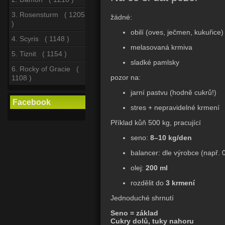
3. Rosensturm ( 1205
žádné:
)
obilí (oves, ječmen, kukuřice)
4. Scyris ( 1148 )
melasovaná krmiva
5. Tiznit ( 1154 )
sladké pamlsky
6. Rocky of Gracie (
pozor na:
1108 )
jarní pastvu (hodně cukrů!)
Facebook
stres + nepravidelné krmení
Příklad kůň 500 kg, pracující
seno:
8–10 kg/den
balancer: dle výrobce (např. 
olej:
200 ml
rozdělit do
3 krmení
Jednoduché shrnutí
Seno = základ
Cukry dolů, tuky nahoru