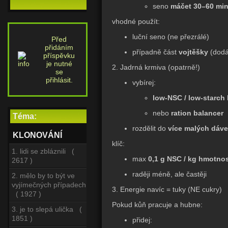
seno
máčet 30–60 min
vhodné použít:
luční seno (ne přezrálé)
Před
přidáním
případně část
vojtěšky
(dodá 
příspěvku
je nutné
2. Jadrná krmiva (opatrně!)
se
přihlásit.
vybírej:
low-NSC / low-starch
nebo
ration balancer
Téma:
rozdělit do
více malých dáve
KLONOVÁNÍ
klíč:
1. lidi se zbláznili (
max
0,1 g NSC / kg hmotnos
2617 )
raději méně, ale častěji
2. mělo by to být ve
vyjímečných případech
3. Energie navíc = tuky (NE cukry)
( 1927 )
Pokud kůň pracuje a hubne:
3. je to slepá ulička (
1851 )
přidej: