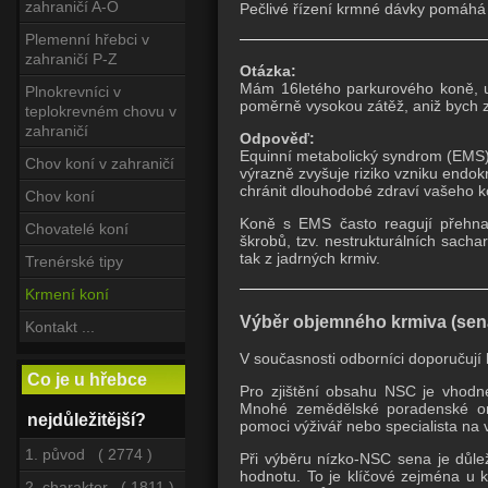
zahraničí A-O
Pečlivé řízení krmné dávky pomáhá k
Plemenní hřebci v
zahraničí P-Z
Otázka:
Mám 16letého parkurového koně, u
Plnokrevníci v
poměrně vysokou zátěž, aniž bych 
teplokrevném chovu v
zahraničí
Odpověď:
Equinní metabolický syndrom (EMS) 
Chov koní v zahraničí
výrazně zvyšuje riziko vzniku endok
chránit dlouhodobé zdraví vašeho k
Chov koní
Koně s EMS často reagují přehna
Chovatelé koní
škrobů, tzv. nestrukturálních sacha
tak z jadrných krmiv.
Trenérské tipy
Krmení koní
Výběr objemného krmiva (sen
Kontakt ...
V současnosti odborníci doporučuj
Co je u hřebce
Pro zjištění obsahu NSC je vhodné
Mnohé zemědělské poradenské org
nejdůležitější?
pomoci výživář nebo specialista na 
1. původ ( 2774 )
Při výběru nízko-NSC sena je důle
hodnotu. To je klíčové zejména u k
2. charakter ( 1811 )