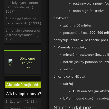
4. nikdy bych klonem
rostlinný olej (lněný, ř
nepřipouštěl(a) (
nebo high-fat krmivo
1857 )
dávkování:
5. proč ne? věda se
nedá zastavit ( 1933 )
začít na
50 ml/den
6. ne, ale i slepou ulici
postupně až cca
200–400 ml
je třeba vyzkoušet (
1879 )
nezvyšuje inzulin → bezpečné pro
4. Minerály a doplňky
minerální balancer
(bez obilí
Děkujeme
hořčík (někdy pomáhá na inzul
za Váš
hlas.
sůl / liz
5. Kondice je klíčová
udržuj:
Aktuálně nejlepší
BCS cca 5/9 (ne obézn
A1/1 v tepl. chovu?
EMS = hodně citlivý na nadv
1. Egerton ( 1491 )
Na co si dát pozor
2. Damon ( 1210 )