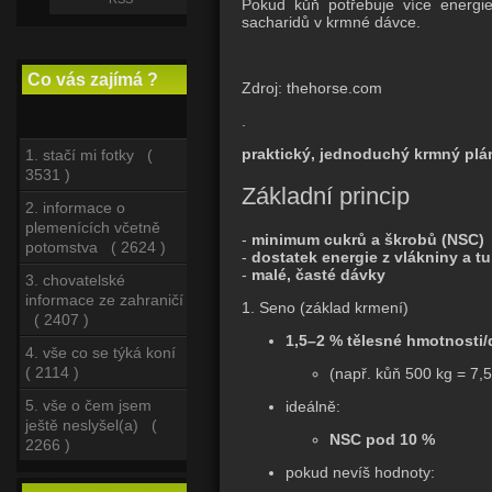
Pokud kůň potřebuje více energie,
sacharidů v krmné dávce.
Co vás zajímá ?
Zdroj: thehorse.com
.
praktický, jednoduchý krmný plán
1. stačí mi fotky (
3531 )
Základní princip
2. informace o
plemenících včetně
-
minimum cukrů a škrobů (NSC)
potomstva ( 2624 )
-
dostatek energie z vlákniny a t
-
malé, časté dávky
3. chovatelské
informace ze zahraničí
1. Seno (základ krmení)
( 2407 )
1,5–2 % tělesné hmotnosti
4. vše co se týká koní
( 2114 )
(např. kůň 500 kg = 7,
5. vše o čem jsem
ideálně:
ještě neslyšel(a) (
NSC pod 10 %
2266 )
pokud nevíš hodnoty: