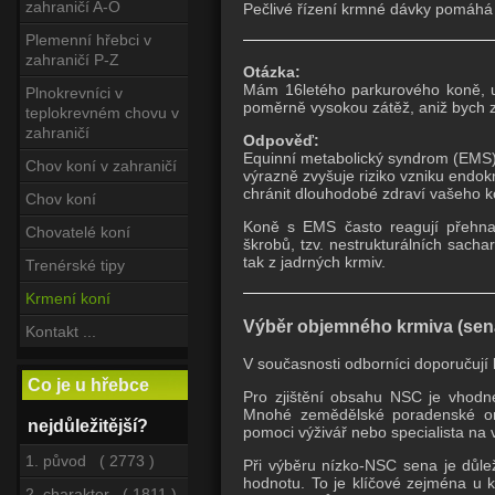
zahraničí A-O
Pečlivé řízení krmné dávky pomáhá k
Plemenní hřebci v
zahraničí P-Z
Otázka:
Mám 16letého parkurového koně, u
Plnokrevníci v
poměrně vysokou zátěž, aniž bych 
teplokrevném chovu v
zahraničí
Odpověď:
Equinní metabolický syndrom (EMS) 
Chov koní v zahraničí
výrazně zvyšuje riziko vzniku endok
chránit dlouhodobé zdraví vašeho k
Chov koní
Koně s EMS často reagují přehna
Chovatelé koní
škrobů, tzv. nestrukturálních sacha
tak z jadrných krmiv.
Trenérské tipy
Krmení koní
Výběr objemného krmiva (sen
Kontakt ...
V současnosti odborníci doporučuj
Co je u hřebce
Pro zjištění obsahu NSC je vhodné
Mnohé zemědělské poradenské org
nejdůležitější?
pomoci výživář nebo specialista na 
1. původ ( 2773 )
Při výběru nízko-NSC sena je důle
hodnotu. To je klíčové zejména u k
2. charakter ( 1811 )