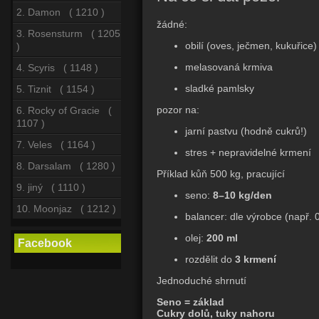
2. Damon ( 1210 )
žádné:
3. Rosensturm ( 1205
obilí (oves, ječmen, kukuřice)
)
melasovaná krmiva
4. Scyris ( 1148 )
sladké pamlsky
5. Tiznit ( 1154 )
pozor na:
6. Rocky of Gracie (
1107 )
jarní pastvu (hodně cukrů!)
7. Veles ( 1164 )
stres + nepravidelné krmení
8. Darsalam ( 1280 )
Příklad kůň 500 kg, pracující
9. jiný ( 1110 )
seno:
8–10 kg/den
10. Moonjaz ( 1212 )
balancer: dle výrobce (např. 
olej:
200 ml
Facebook
rozdělit do
3 krmení
Jednoduché shrnutí
Seno = základ
Cukry dolů, tuky nahoru