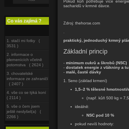
Pokud kůň potřebuje více energie,
sacharidů v krmné dávce.
Co vás zajímá ?
Zdroj: thehorse.com
.
praktický, jednoduchý krmný plán
1. stačí mi fotky (
3531 )
Základní princip
2. informace o
plemenících včetně
-
minimum cukrů a škrobů (NSC)
potomstva ( 2624 )
-
dostatek energie z vlákniny a t
-
malé, časté dávky
3. chovatelské
informace ze zahraničí
1. Seno (základ krmení)
( 2407 )
1,5–2 % tělesné hmotnosti
4. vše co se týká koní
( 2114 )
(např. kůň 500 kg = 7,
5. vše o čem jsem
ideálně:
ještě neslyšel(a) (
NSC pod 10 %
2266 )
pokud nevíš hodnoty: