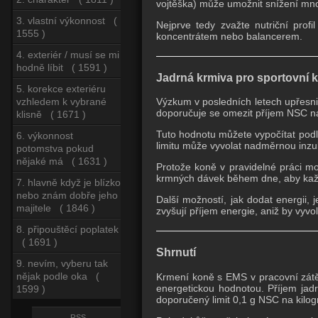
vojtěška) může umožnit snížení mno
3. vlastní výkonnost (
Nejprve tedy zvažte nutriční profi
1555 )
koncentrátem nebo balancerem.
4. exteriér / musí se mi
hodně líbit ( 1591 )
Jadrná krmiva pro sportovní 
5. korekce exteriéru
vzhledem k vybrané
Výzkum v posledních letech upřesni
doporučuje se omezit příjem NSC n
klisně ( 1671 )
Tuto hodnotu můžete vypočítat podl
6. výkonnost
limitu může vyvolat nadměrnou inzu
potomstva pokud
nějaké má ( 1631 )
Protože koně v pravidelné práci mo
krmných dávek během dne, aby každ
7. hlavně když je blízko
nebo znám dobře jeho
Další možností, jak dodat energii, 
majitele ( 1846 )
zvyšují příjem energie, aniž by vyvo
8. připouštěcí poplatek
( 1691 )
Shrnutí
9. nevím, vyberu tak
nějak podle oka (
Krmení koně s EMS v pracovní zát
energetickou hodnotou. Příjem jadr
1599 )
doporučený limit 0,1 g NSC na kilo
RSS