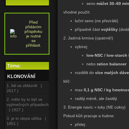
seno
máčet 30–60 min
vhodné použít:
luční seno (ne přezrálé)
Před
přidáním
případně část
vojtěšky
(dodá 
příspěvku
je nutné
2. Jadrná krmiva (opatrně!)
se
přihlásit.
vybírej:
low-NSC / low-starch
nebo
ration balancer
Téma:
rozdělit do
více malých dáve
KLONOVÁNÍ
klíč:
1. lidi se zbláznili (
max
0,1 g NSC / kg hmotnos
2617 )
raději méně, ale častěji
2. mělo by to být ve
vyjímečných případech
3. Energie navíc = tuky (NE cukry)
( 1927 )
Pokud kůň pracuje a hubne:
3. je to slepá ulička (
1851 )
přidej: