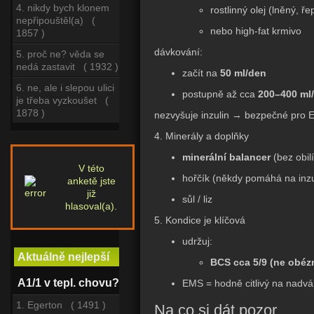
4. nikdy bych klonem
rostlinný olej (lněný, ř
nepřipouštěl(a) (
nebo high-fat krmivo
1857 )
dávkování:
5. proč ne? věda se
nedá zastavit ( 1932 )
začít na
50 ml/den
6. ne, ale i slepou ulici
postupně až cca
200–400 ml
je třeba vyzkoušet (
1878 )
nezvyšuje inzulin → bezpečné pro
4. Minerály a doplňky
minerální balancer
(bez obilí
V této
hořčík (někdy pomáhá na inzul
anketě jste
již
sůl / liz
hlasoval(a).
5. Kondice je klíčová
udržuj:
Aktuálně nejlepší
BCS cca 5/9 (ne obézn
A1/1 v tepl. chovu?
EMS = hodně citlivý na nadv
1. Egerton ( 1491 )
Na co si dát pozor