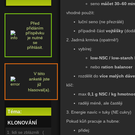
seno
máčet 30–60 min
vhodné použít:
luční seno (ne přezrálé)
Před
přidáním
případně část
vojtěšky
(dodá 
příspěvku
je nutné
2. Jadrná krmiva (opatrně!)
se
přihlásit.
vybírej:
low-NSC / low-starch
nebo
ration balancer
V této
rozdělit do
více malých dáve
anketě jste
již
klíč:
hlasoval(a).
max
0,1 g NSC / kg hmotnos
raději méně, ale častěji
Téma:
3. Energie navíc = tuky (NE cukry)
Pokud kůň pracuje a hubne:
KLONOVÁNÍ
přidej:
1. lidi se zbláznili (