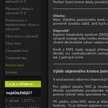
zahraničí A-O
Pečlivé řízení krmné dávky pomáhá k
Plemenní hřebci v
zahraničí P-Z
Otázka:
Mám 16letého parkurového koně, u
Plnokrevníci v
poměrně vysokou zátěž, aniž bych 
teplokrevném chovu v
zahraničí
Odpověď:
Equinní metabolický syndrom (EMS) 
Chov koní v zahraničí
výrazně zvyšuje riziko vzniku endok
chránit dlouhodobé zdraví vašeho k
Chov koní
Koně s EMS často reagují přehna
Chovatelé koní
škrobů, tzv. nestrukturálních sacha
tak z jadrných krmiv.
Trenérské tipy
Krmení koní
Výběr objemného krmiva (sen
Kontakt ...
V současnosti odborníci doporučuj
Co je u hřebce
Pro zjištění obsahu NSC je vhodné
Mnohé zemědělské poradenské org
nejdůležitější?
pomoci výživář nebo specialista na 
1. původ ( 2777 )
Při výběru nízko-NSC sena je důle
hodnotu. To je klíčové zejména u k
2. charakter ( 1812 )