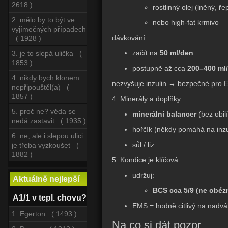
2618 )
rostlinný olej (lněný, ř
2. mělo by to být ve
nebo high-fat krmivo
vyjímečných případech
dávkování:
( 1928 )
začít na
50 ml/den
3. je to slepá ulička (
1853 )
postupně až cca
200–400 ml
4. nikdy bych klonem
nezvyšuje inzulin → bezpečné pro
nepřipouštěl(a) (
1857 )
4. Minerály a doplňky
5. proč ne? věda se
minerální balancer
(bez obilí
nedá zastavit ( 1935 )
hořčík (někdy pomáhá na inzul
6. ne, ale i slepou ulici
sůl / liz
je třeba vyzkoušet (
1882 )
5. Kondice je klíčová
udržuj:
Aktuálně nejlepší
BCS cca 5/9 (ne obézn
A1/1 v tepl. chovu?
EMS = hodně citlivý na nadv
1. Egerton ( 1493 )
Na co si dát pozor