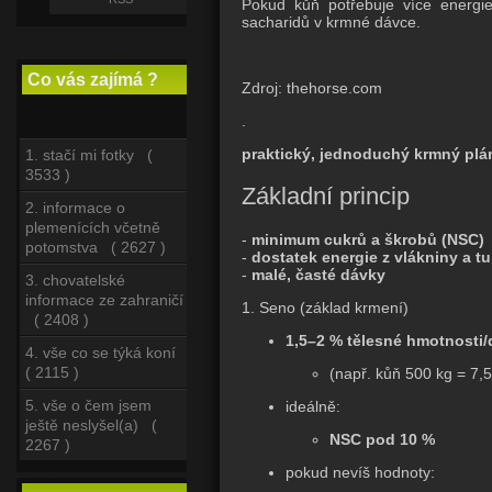
Pokud kůň potřebuje více energie,
sacharidů v krmné dávce.
Co vás zajímá ?
Zdroj: thehorse.com
.
praktický, jednoduchý krmný plán
1. stačí mi fotky (
3533 )
Základní princip
2. informace o
plemenících včetně
-
minimum cukrů a škrobů (NSC)
potomstva ( 2627 )
-
dostatek energie z vlákniny a t
-
malé, časté dávky
3. chovatelské
informace ze zahraničí
1. Seno (základ krmení)
( 2408 )
1,5–2 % tělesné hmotnosti
4. vše co se týká koní
( 2115 )
(např. kůň 500 kg = 7,
5. vše o čem jsem
ideálně:
ještě neslyšel(a) (
NSC pod 10 %
2267 )
pokud nevíš hodnoty: