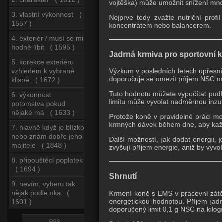
vojtěška) může umožnit snížení mno
3. vlastní výkonnost (
Nejprve tedy zvažte nutriční profi
1557 )
koncentrátem nebo balancerem.
4. exteriér / musí se mi
hodně líbit ( 1595 )
Jadrná krmiva pro sportovní 
5. korekce exteriéru
vzhledem k vybrané
Výzkum v posledních letech upřesni
doporučuje se omezit příjem NSC n
klisně ( 1672 )
Tuto hodnotu můžete vypočítat podl
6. výkonnost
limitu může vyvolat nadměrnou inzu
potomstva pokud
nějaké má ( 1633 )
Protože koně v pravidelné práci mo
krmných dávek během dne, aby každ
7. hlavně když je blízko
nebo znám dobře jeho
Další možností, jak dodat energii, 
majitele ( 1848 )
zvyšují příjem energie, aniž by vyvo
8. připouštěcí poplatek
( 1694 )
Shrnutí
9. nevím, vyberu tak
nějak podle oka (
Krmení koně s EMS v pracovní zát
energetickou hodnotou. Příjem jadr
1601 )
doporučený limit 0,1 g NSC na kilo
RSS