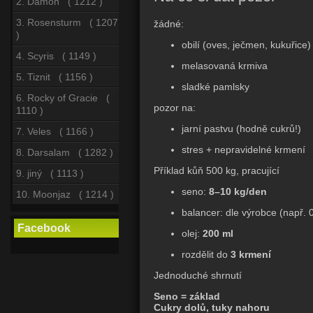
2. Damon ( 1212 )
3. Rosensturm ( 1207
žádné:
)
obilí (oves, ječmen, kukuřice)
4. Scyris ( 1149 )
melasovaná krmiva
5. Tiznit ( 1156 )
sladké pamlsky
6. Rocky of Gracie (
pozor na:
1110 )
jarní pastvu (hodně cukrů!)
7. Veles ( 1166 )
stres + nepravidelné krmení
8. Darsalam ( 1282 )
Příklad kůň 500 kg, pracující
9. jiný ( 1113 )
seno:
8–10 kg/den
10. Moonjaz ( 1214 )
balancer: dle výrobce (např. 
Facebook
olej:
200 ml
rozdělit do
3 krmení
Jednoduché shrnutí
Seno = základ
Cukry dolů, tuky nahoru