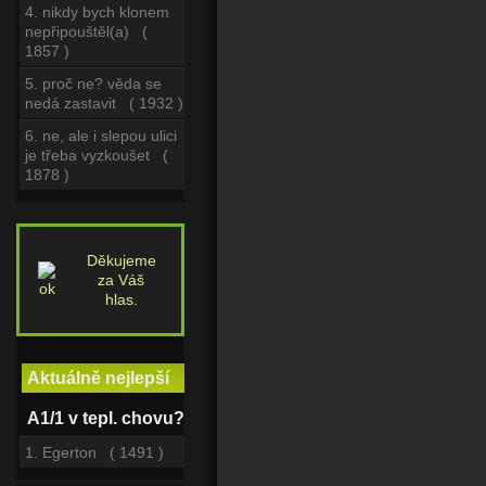
4. nikdy bych klonem
nepřipouštěl(a) (
1857 )
5. proč ne? věda se
nedá zastavit ( 1932 )
6. ne, ale i slepou ulici
je třeba vyzkoušet (
1878 )
Děkujeme
za Váš
hlas.
Aktuálně nejlepší
A1/1 v tepl. chovu?
1. Egerton ( 1491 )