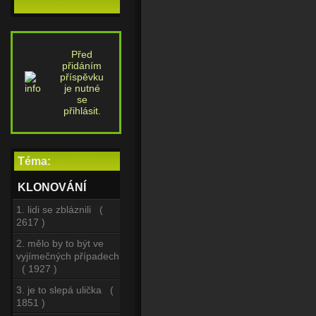
Před
přidáním
příspěvku
je nutné
se
přihlásit.
Téma:
KLONOVÁNÍ
1. lidi se zbláznili (
2617 )
2. mělo by to být ve
vyjímečných případech
( 1927 )
3. je to slepá ulička (
1851 )