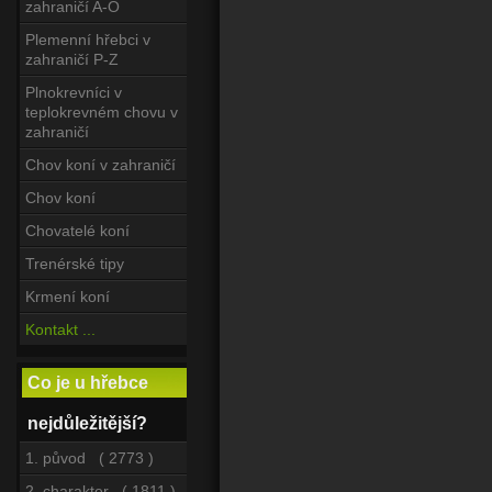
zahraničí A-O
Plemenní hřebci v
zahraničí P-Z
Plnokrevníci v
teplokrevném chovu v
zahraničí
Chov koní v zahraničí
Chov koní
Chovatelé koní
Trenérské tipy
Krmení koní
Kontakt ...
Co je u hřebce
nejdůležitější?
1. původ ( 2773 )
2. charakter ( 1811 )