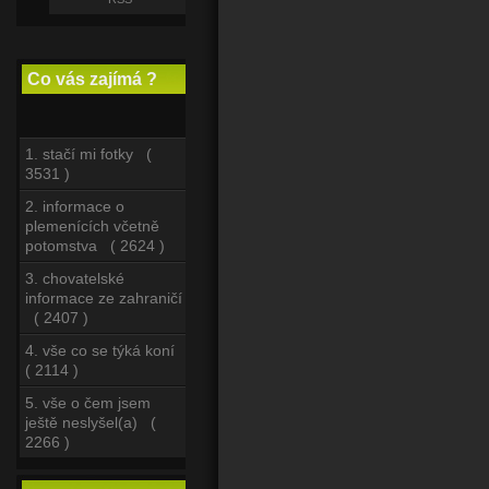
Co vás zajímá ?
1. stačí mi fotky (
3531 )
2. informace o
plemenících včetně
potomstva ( 2624 )
3. chovatelské
informace ze zahraničí
( 2407 )
4. vše co se týká koní
( 2114 )
5. vše o čem jsem
ještě neslyšel(a) (
2266 )