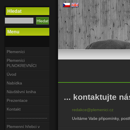
Hledat
Menu
Plemeníci
Plemeníci
PLNOKREVNÍCI
Úvod
Nabídka
Návštěvní kniha
... kontaktujte n
Prezentace
Kontakt
redakce@plemenici.cz
----------------------------
Uvítáme Vaše připomínky, postře
Plemenní hřebci v