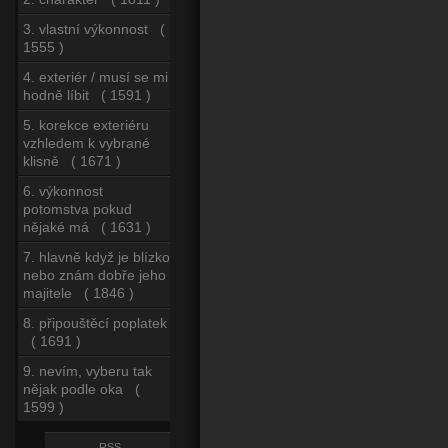
3. vlastní výkonnost (
1555 )
4. exteriér / musí se mi
hodně líbit ( 1591 )
5. korekce exteriéru
vzhledem k vybrané
klisně ( 1671 )
6. výkonnost
potomstva pokud
nějaké má ( 1631 )
7. hlavně když je blízko
nebo znám dobře jeho
majitele ( 1846 )
8. připouštěcí poplatek
( 1691 )
9. nevím, vyberu tak
nějak podle oka (
1599 )
RSS