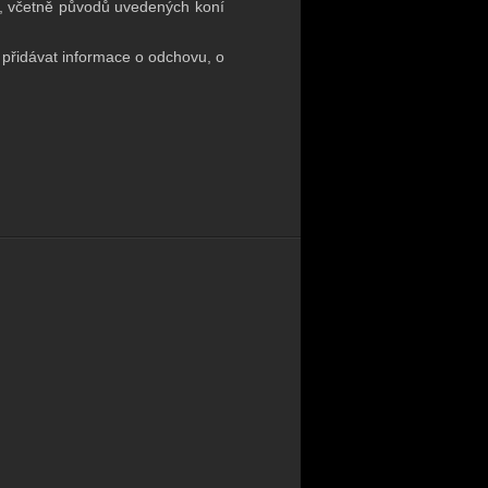
čí, včetně původů uvedených koní
 přidávat informace o odchovu, o