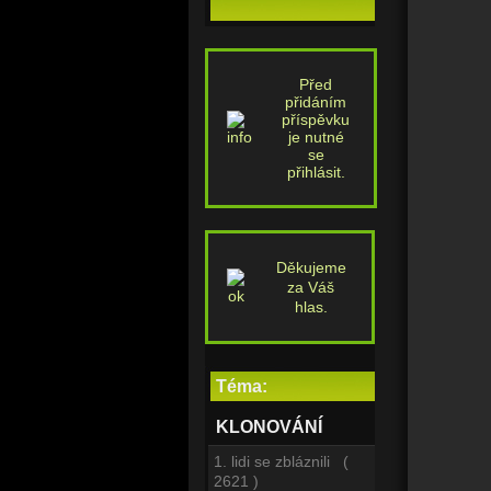
Před
přidáním
příspěvku
je nutné
se
přihlásit.
Děkujeme
za Váš
hlas.
Téma:
KLONOVÁNÍ
1. lidi se zbláznili (
2621 )