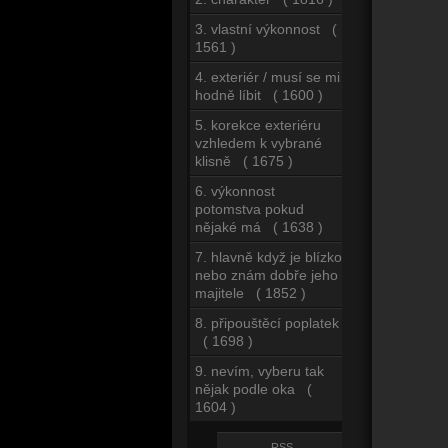
3. vlastní výkonnost (
1561 )
4. exteriér / musí se mi
hodně líbit ( 1600 )
5. korekce exteriéru
vzhledem k vybrané
klisně ( 1675 )
6. výkonnost
potomstva pokud
nějaké má ( 1638 )
7. hlavně když je blízko
nebo znám dobře jeho
majitele ( 1852 )
8. připouštěcí poplatek
( 1698 )
9. nevím, vyberu tak
nějak podle oka (
1604 )
RSS