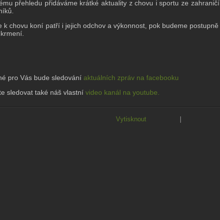
ému přehledu přidáváme krátké aktuality z chovu i sportu ze zahrani
níků.
e k chovu koní patří i jejich odchov a výkonnost, pok budeme postupně
 krmení.
né pro Vás bude sledování
aktuálních zpráv na facebooku
te sledovat také náš vlastní
video kanál na youtube.
Vytisknout
|