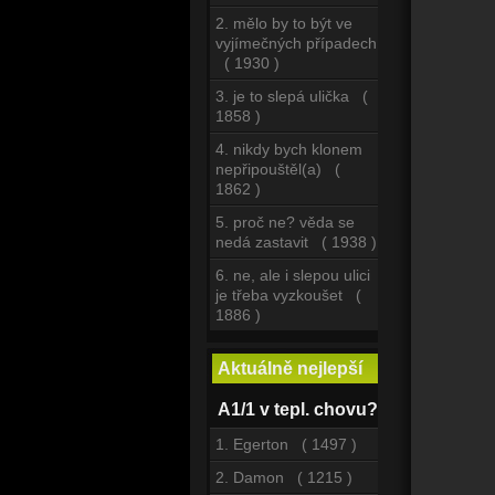
2. mělo by to být ve
vyjímečných případech
( 1930 )
3. je to slepá ulička (
1858 )
4. nikdy bych klonem
nepřipouštěl(a) (
1862 )
5. proč ne? věda se
nedá zastavit ( 1938 )
6. ne, ale i slepou ulici
je třeba vyzkoušet (
1886 )
Aktuálně nejlepší
A1/1 v tepl. chovu?
1. Egerton ( 1497 )
2. Damon ( 1215 )