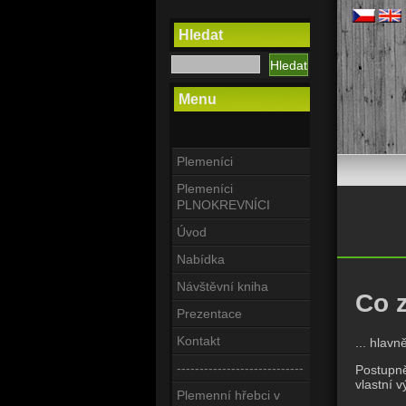
Hledat
Menu
Plemeníci
Plemeníci
PLNOKREVNÍCI
Úvod
Nabídka
Návštěvní kniha
Co 
Prezentace
Kontakt
... hlavn
----------------------------
Postupně
vlastní 
Plemenní hřebci v