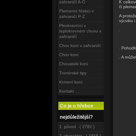
K celkov
zahraničí A-O
či pleme
Plemenní hřebci v
A protož
zahraničí P-Z
výcviku i
Plnokrevníci v
.
teplokrevném chovu v
zahraničí
Chov koní v zahraničí
. Pohodl
Chov koní
. A může
Chovatelé koní
Trenérské tipy
Krmení koní
Kontakt ...
Co je u hřebce
nejdůležitější?
1. původ ( 2782 )
2. charakter ( 1816 )