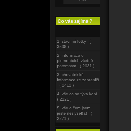
Co vás zajímá ?
1. stačí mi fotky (
3538 )
2. informace o
plemenících včetně
potomstva ( 2631 )
3. chovatelské
informace ze zahraničí
( 2412 )
4. vše co se týká koní
( 2121 )
5. vše o čem jsem
ještě neslyšel(a) (
2271 )