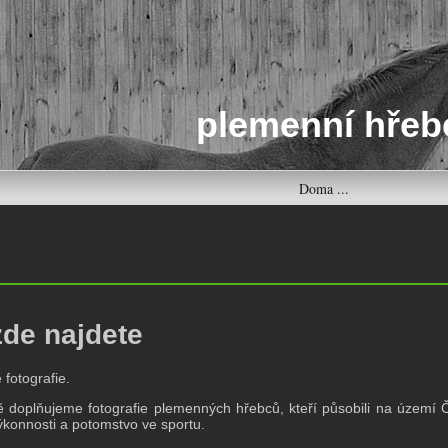
plemenní hřeb
Doma ...
zde najdete
ě fotografie.
 doplňujeme fotografie plemenných hřebců, kteří působili na území Č
výkonnosti a potomstvo ve sportu.