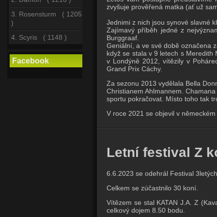
zvyšuje prověřená matka (ať už sa
3. Rosensturm ( 1205
Jednimi z nich jsou synové slavné kl
)
Zajímavý příběh jedné z nejvýznam
4. Scyris ( 1148 )
Burggraaf.
Geniální, a ve své době označena za
když se stala v 9 letech s Meredit
Facebook
v Londýně 2012, vítězily v Pohárec
Grand Prix Cáchy. 
Za sezonu 2013 vydělala Bella Donn
Christianem Ahlmannem. Chamana či
sportu pokračovat. Místo toho tak t
V roce 2021 se objevil v německém
Letní festival Z k
6.6.2023 se odehrál Festival 3letýc
Celkem se zúčastnilo 30 koní.
Vítězem se stal KATAN J.A. Z (Kava
celkový dojem 8.50 bodu.