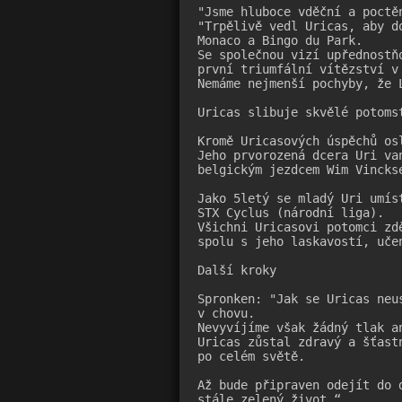
"Jsme hluboce vděční a poctě
"Trpělivě vedl Uricas, aby d
Monaco a Bingo du Park. 
Se společnou vizí upřednostň
první triumfální vítězství v
Nemáme nejmenší pochyby, že 
Uricas slibuje skvělé potomst
Kromě Uricasových úspěchů os
Jeho prvorozená dcera Uri va
belgickým jezdcem Wim Vincks
Jako 5letý se mladý Uri umís
STX Cyclus (národní liga). 
Všichni Uricasovi potomci zd
spolu s jeho laskavostí, uče
Další kroky

Spronken: "Jak se Uricas neu
v chovu. 
Nevyvíjíme však žádný tlak a
Uricas zůstal zdravý a šťast
po celém světě. 
Až bude připraven odejít do 
stále zelený život.“