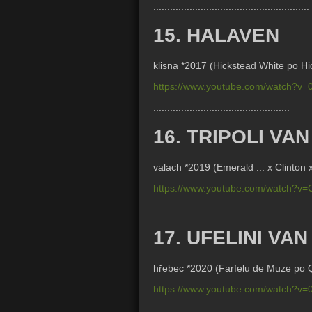
........................................................
15. HALAVEN
klisna *2017 (
Hickstead White po H
https://www.youtube.com/watch?v=
.................................................
16. TRIPOLI VA
valach *2019 (Emerald ... x Clinton 
https://www.youtube.com/watch?
........................................................
17. UFELINI VAN
hřebec *2020 (
Farfelu de Muze po
https://www.youtube.com/watch?v=
........................................................