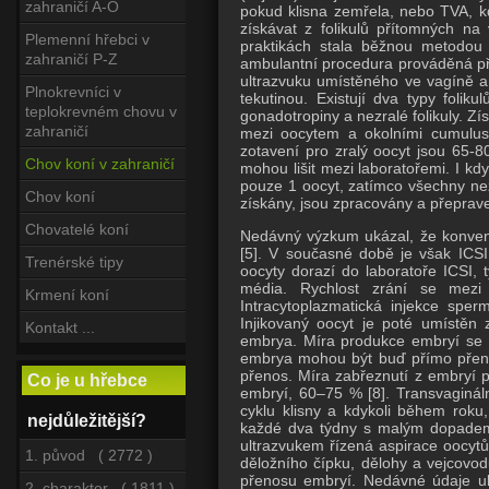
zahraničí A-O
pokud klisna zemřela, nebo TVA, kdy
získávat z folikulů přítomných na
Plemenní hřebci v
praktikách stala běžnou metodou a
zahraničí P-Z
ambulantní procedura prováděná při 
ultrazvuku umístěného ve vagíně a 
Plnokrevníci v
tekutinou. Existují dva typy folik
teplokrevném chovu v
gonadotropiny a nezralé folikuly. Zí
zahraničí
mezi oocytem a okolními cumuluso
zotavení pro zralý oocyt jsou 65-
Chov koní v zahraničí
mohou lišit mezi laboratořemi. I kdy
pouze 1 oocyt, zatímco všechny nezr
Chov koní
získány, jsou zpracovány a přeprave
Chovatelé koní
Nedávný výzkum ukázal, že konvenčn
[5].
V současné době je však ICSI s
Trenérské tipy
oocyty dorazí do laboratoře ICSI, 
média.
Rychlost zrání se mezi 
Krmení koní
Intracytoplazmatická injekce sper
Injikovaný oocyt je poté umístěn
Kontakt ...
embrya.
Míra produkce embryí se ta
embrya mohou být buď přímo přene
přenos.
Míra zabřeznutí z embryí 
Co je u hřebce
embryí, 60–75 % [8].
Transvaginál
cyklu klisny a kdykoli během roku,
nejdůležitější?
každé dva týdny s malým dopadem na
ultrazvukem řízená aspirace oocytů
1. původ ( 2772 )
děložního čípku, dělohy a vejcov
přenosu embryí.
Nedávné údaje uká
2. charakter ( 1811 )