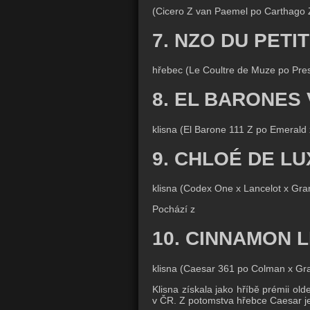
(Cicero Z van Paemel po Carthago 
7. NZO DU PETI
hřebec (Le Coultre de Muze po Pres
8. EL BARONES 
klisna (El Barone 111 Z po Emerald 
9. CHLOÉ DE LU
klisna (Codex One x Lancelot x Gra
Pochází z
10. CINNAMON L
klisna (Caesar 361 po Colman x Gr
Klisna získala jako hříbě prémii ol
v ČR. Z potomstva hřebce Caesar j