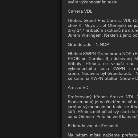
svém výkonnostním testu.
Carrera VDL
Hřebec Grand Prix Carrera VDL (Car
chov K. Muys Jr. of Oterleek) se již
díky 147 hříbatům skokanů na druhé
Jurem Vrielingem.
Někteří z jeho po
Grandorado TN NOP
Hřebec KWPN Grandorado NOP (Eldo
PROK po Carolus II, odchovaný Mar
hříbaty.
Hřebec se vznáší nad 
výkonnostního testu KWPN z ro
srpnu.
Nedávno byl Grandorado TN
se koná na KWPN Stallion Show v 
Arezzo VDL
Preferovaný hřebec Arezzo VDL (C
Blankenham) je na čtvrtém místě n
jarního výkonnostního testu ve třec
kůň.
Hřebec měl působivý start do s
cenu Odense.
Poté ho vedl kampaň 
Eldorado van de Zeshoek
Na pátém místě najdeme preferova