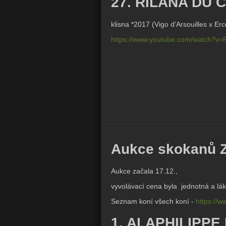
27. RILANA DU 
klisna *2017 (
Vigo d'Arsouilles x
Erc
https://www.youtube.com/watch?v
Aukce skokanů Z
Aukce začala 17.12.,
vyvolávací cena byla jednotná a lá
Seznam koní všech koní -
https://w
1. ALAPHILIPPE