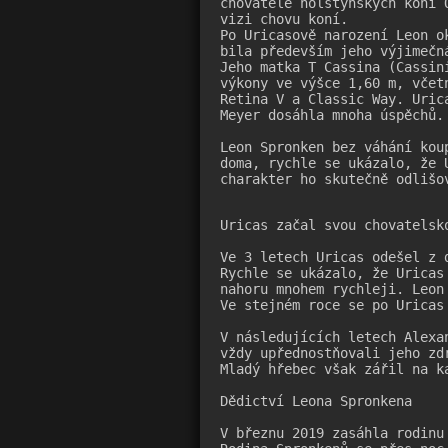
chovatele holštýnských koní 
vizi chovu koní.

Po Uricasově narození Leon o
bila především jeho výjimečn
Jeho matka T Cassina (Cassin
výkony ve výšce 1,60 m, včet
Retina V a Classic Way. Uric
Meyer dosáhla mnoha úspěchů.

Leon Spronken bez váhání kou
doma, rychle se ukázalo, že 
charakter ho skutečně odlišo
Uricas začal svou chovatelsko
Ve 3 letech Uricas odešel z 
Rychle se ukázalo, že Uricas
nahoru mnohem rychleji. Leon
Ve stejném roce se po Uricas 
V následujících letech Alexa
vždy upřednostňovali jeho zd
Mladý hřebec však zářil na ka
Dědictví Leona Spronkena

V březnu 2019 zasáhla rodinu