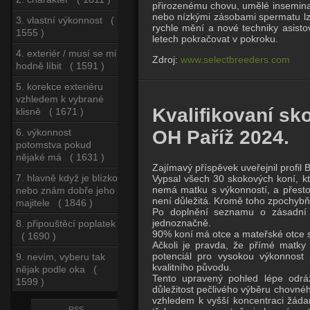
přirozenému chovu, umělé inseminac
nebo nízkými zásobami spermatu lze
3. vlastní výkonnost (
rychle mění a nové techniky asisto
1555 )
letech pokračovat v pokroku.
4. exteriér / musí se mi
Zdroj:
www.selectbreeders.com
hodně líbit ( 1591 )
5. korekce exteriéru
vzhledem k vybrané
Kvalifikovaní sk
klisně ( 1671 )
6. výkonnost
OH Paříž 2024.
potomstva pokud
nějaké má ( 1631 )
Zajímavý příspěvek uveřejnil profil
7. hlavně když je blízko
Vypsal všech 30 skokových koní, kte
nemá matku s výkonností, a přesto 
nebo znám dobře jeho
není důležitá. Kromě toho zpochybňuj
majitele ( 1846 )
Po doplnění seznamu o zásadní úd
jednoznačně.
8. připouštěcí poplatek
90% koní má otce a mateřské otce s
( 1690 )
Ačkoli je pravda, že přímé matky k
potenciál pro vysokou výkonnost 
9. nevím, vyberu tak
kvalitního původu.
nějak podle oka (
Tento upravený pohled lépe odráž
1599 )
důležitost pečlivého výběru chovnéh
vzhledem k vyšší koncentraci žádan
RSS