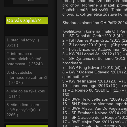
třeba poznamenat, že i chovná mat
pro chov. Nicméně u matek prově
úspěchu může být vyšší. Tento pří
chovu, ačkoli genetika zůstává ko
Co vás zajímá ?
Shodou okolností na OH Paříž 2024 z
Kvalifikovaní koně na finále OH Paří
1 – SF Dubai du Cedre *2013 (4.) –
1. stačí mi fotky (
2 – ISH James Kann Cruz *2013 (22.)
3 – Z Legacy *2010 (ret) – (Chippe
3531 )
4 – holst Uricas v/d Kattevennen *20
2. informace o
5 – KWPN Leonei Jei *2012 (10.) – 
6 – SF Dynamix de Belheme *2013 (2
plemenících včetně
broodmare
potomstva ( 2624 )
7 – BWP King Edward *2010 (el) – (
8 – BWP Odense Odeveld *2014 (21.)
3. chovatelské
sportmother ET
informace ze zahraničí
9 – KWPN Imagine *2013 (23.) – (Cas
( 2407 )
10 – hann Ventago *2013 (13.) – (Va
11 – Z Romeo 88 *2010 ET (11.) – (C
4. vše co se týká koní
160
( 2114 )
12 – BWP Hello Jefferson *2009 (6.)
13 – BH Primavera Montana Imperio 
5. vše o čem jsem
14 – BWP Mistral Van De Vogelzang *
ještě neslyšel(a) (
15 – SF Ermitage Kalone *2014 (20.
2266 )
16 – SF Caracole de la Roque *201
17 – BWP Major Tom *2013 (ret) – 
18 – hann Contendros 2 *2007 (el) –