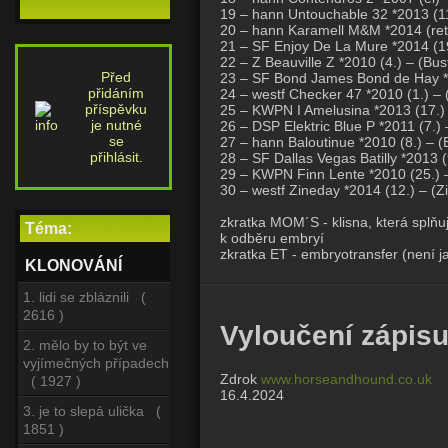
19 – hann Untouchable 32 *2013 (11
20 – hann Karamell M&M *2014 (ret
21 – SF Enjoy De La Mure *2014 (19
22 – Z Beauville Z *2010 (4.) – (Bu
Před
23 – SF Bond James Bond de Hay *2
přidáním
24 – westf Checker 47 *2010 (1.) –
příspěvku
25 – KWPN I Amelusina *2013 (17.) 
je nutné
26 – DSP Elektric Blue P *2011 (7.)
se
27 – hann Baloutinue *2010 (8.) – 
přihlásit.
28 – SF Dallas Vegas Batilly *2013 
29 – KWPN Finn Lente *2010 (25.) –
30 – westf Zineday *2014 (12.) – (Z
zkratka MOM´S - klisna, která splň
Téma:
k odběru embryí
zkratka ET - embryotransfer (není j
KLONOVÁNÍ
1. lidi se zbláznili (
2616 )
Vyloučení zápisu
2. mělo by to být ve
vyjímečných případech
Zdrok
www.horseandhound.co.uk
( 1927 )
16.4.2024
3. je to slepá ulička (
1851 )