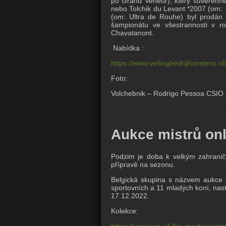
po Grand Veneur), který suverénně 
nebo Tolchik du Levant *2007 (om:
(om: Ultra de Rouhe) byl prodán d
šampionátu ve všestrannosti v r
Chavatanont.
Nabídka :
https://www.veilingbedrijfcorstens.nl
Foto:
Volchebnik – Rodrigo Pessoa CSIO 
Aukce mistrů onl
Podzim je doba k velkým zahranič
přípravě na sezonu.
Belgická skupina s názvem aukce 
sportovních a 11 mladých koní, nasta
17.12.2022.
Kolekce:
https://www.eye-of-the-master.com/c