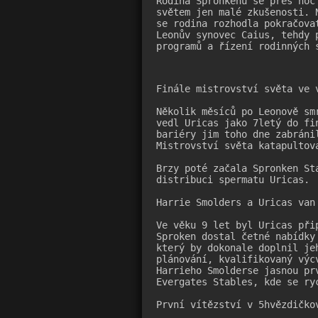
Rodina Spronkenů se přes noc
světem jen malé zkušenosti. 
se rodina rozhodla pokračova
Leonův synovec Caius, tehdy 
programů a řízení rodinných 
Finále mistrovství světa ve v
Několik měsíců po Leonově sm
vedl Uricas jako 7letý do fi
bariéry jim toho dne zabráni
Mistrovství světa katapultov
Brzy poté začala Spronken St
distribuci spermatu Uricas.

Harrie Smolders a Uricas van 
Ve věku 9 let byl Uricas při
Sproken dostal četné nabídky
který by dokonale doplnil je
plánování, kvalifikovaný výc
Harrieho Smolderse jasnou pr
Evergates Stables, kde se ryc
První vítězství v 5hvězdičkov