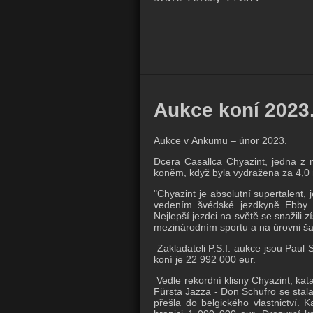
Aukce koní 2023
Aukce v Ankumu – únor 2023.
Dcera Casallca Chyazint, jedna z n
koněm, když byla vydražena za 4,0 
"Chyazint je absolutní supertalent,
vedením švédské jezdkyně Ebby 
Nejlepší jezdci na světě se snažili z
mezinárodním sportu a na úrovni š
Zakladateli P.S.I. aukce jsou Paul
koní je 22 992 000 eur.
Vedle rekordní klisny Chyazint, kat
Fürsta Jazza - Don Schufro se stal
přešla do belgického vlastnictví. 