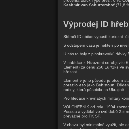
procenta Black Type přes 70 %:
Com
Kashmir van Schuttershof
(71,8 
Výprodej ID hřeb
Sbírači ID občas vypustí kuriozní
S odstupem času je někteří po inven
U nás to byly z plnokrevníků dávky
V nabídce z Nizozemí se objevilo
Element) za cenu 250 Eur/1ks Ve sv
březost.
Element v jeho původu je otcem sla
porazilo eso jako Behistoun. Děde
rodiny, která působila na Ukrajině.
Pro hledače krevnatých military kon
VOLCHEBNIK od roku 1994 zaznamen
Pessoa a vydělal ve své době 2.5 mi
převážně pro PK SF.
V chovu byl minimálně využit, ale d