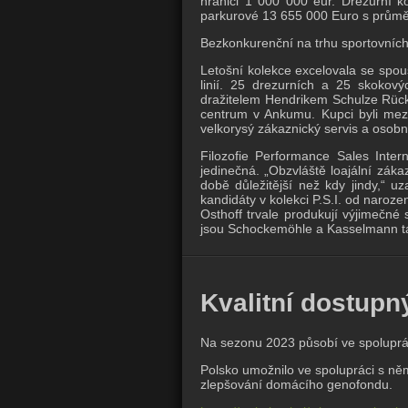
hranici 1 000 000 eur. Drezurní 
parkurové 13 655 000 Euro s prům
Bezkonkurenční na trhu sportovních
Letošní kolekce excelovala se spous
linií. 25 drezurních a 25 skokov
dražitelem Hendrikem Schulze Rücka
centrum v Ankumu. Kupci byli mezi
velkorysý zákaznický servis a osob
Filozofie Performance Sales Intern
jedinečná. „Obzvláště loajální zákaz
době důležitější než kdy jindy,“ u
kandidáty v kolekci P.S.I. od naroz
Osthoff trvale produkují výjimečné 
jsou Schockemöhle a Kasselmann také
Kvalitní dostupn
Na sezonu 2023 působí ve spoluprá
Polsko umožnilo ve spolupráci s n
zlepšování domácího genofondu.