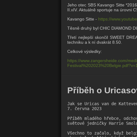
Jeho otec SBS Kavango Sitte *2016 
II.xIV. Aktuálně sportuje na úrovni C
Kavango Sitte -
https://www.youtu
Těsně druhý byl CHIC DIAMOND DU 
Třetí nejlepší skončil SWEET DRE
techniku a k ní dvakrát 8.50.
Celkové výsledky:
https://www.zangersheide.com/med
Festival%202023%20Belgie.pdf?v=1
Příběh o Uricaso
Jak se Uricas van de Katteve
7. června 2023

Příběh mladého hřebce, odcho
světové jedničky Harrie Smold
Všechno to začalo, když belg