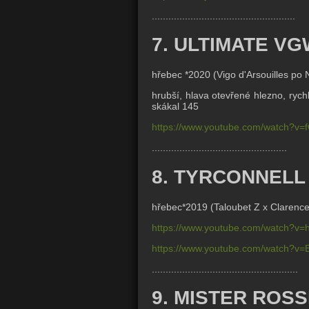
....................................................
7. ULTIMATE VG
hřebec *2020 (
Vigo d'Arsouilles po
hrubší, hlava otevřené hlezno, rych
skákal 145
https://www.youtube.com/watch?v
.................................................
8. TYRCONNELL
hřebec*2019 (Taloubet Z x
Clarence
https://www.youtube.com/watch?v=
https://www.youtube.com/watch?v=
.....................................................
9. MISTER ROSS