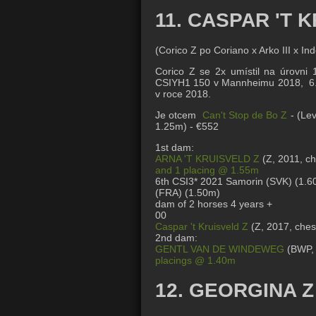
11. CASPAR 'T 
(Corico Z po Coriano x Arko III x Ind
Corico Z se 2x umístil na úrovni
CSIYH1 150 v Mannheimu 2018, 6. 
v roce 2018.
Je otcem
Can't Stop de Bo Z
- (Le
1.25m) - €552
1st dam:
ARNA 'T KRUISVELD Z
(Z, 2011, ch
and 1 placing @ 1.55m
6th CSI3* 2021 Samorin (SVK) (
1.6
(FRA) (
1.50m
)
dam of 2 horses 4 years +
00
Caspar 't Kruisveld Z
(Z, 2017, ches
2nd dam:
GENTL VAN DE WINDEWEG
(BWP, 
placings @ 1.40m
12. GEORGINA Z