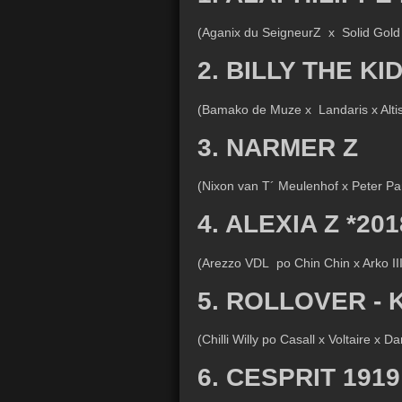
(Aganix du SeigneurZ x Solid Gold 
2. BILLY THE KID
(Bamako de Muze x Landaris x Alti
3. NARMER Z
(Nixon van T´ Meulenhof x Peter Pan
4. ALEXIA Z *201
(Arezzo VDL po Chin Chin x Arko III
5. ROLLOVER - 
(Chilli Willy po Casall x Voltaire x 
6. CESPRIT 1919