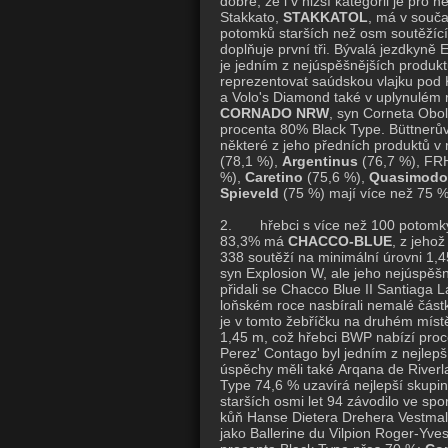
dobře, že i v nižší kategorii je pro 
Stakkato,
STAKKATOL
, má v souča
potomků starších než osm soutěžící
doplňuje první tři. Bývalá jezdkyn
je jedním z nejúspěšnějších produkt
reprezentovat saúdskou vlajku po
a Volo's Diamond také v uplynulém 
CORNADO NRW
, syn Corneta Obol
procenta 80% Black Type. Büttnerův
některé z jeho předních produktů v
(78,1 %),
Argentinus
(76,7 %), F
%),
Caretino
(75,6 %),
Quasimodo
Spieveld
(75 %) mají více než 75 %
2. hřebci s více než 100 potomky s
83,3% má
CHACCO-BLUE
, z jehož
338 soutěží na minimální úrovni 1,4
syn Explosion W, ale jeho nejúspěš
přidali se Chacco Blue II Santiaga
loňském roce nasbírali nemalé část
je v tomto žebříčku na druhém místě
1,45 m, což hřebci BWP nabízí pro
Perez' Contago byl jedním z nejlep
úspěchy měli také Arqana de Riverl
Type 74,6 % uzavírá nejlepší skupi
starších osmi let 94 závodilo ve sp
kůň Hanse Dietera Drehera Vestmall
jako Ballerine du Vilpion Roger-Yves 