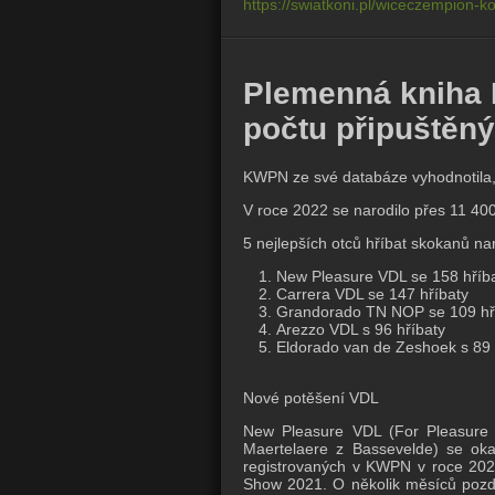
https://swiatkoni.pl/wiceczempion-
Plemenná kniha 
počtu připuštěný
KWPN ze své databáze vyhodnotila, 
V roce 2022 se narodilo přes 11 400
5 nejlepších otců hříbat skokanů na
New Pleasure VDL se 158 hříb
Carrera VDL se 147 hříbaty
Grandorado TN NOP se 109 hř
Arezzo VDL s 96 hříbaty
Eldorado van de Zeshoek s 89 
Nové potěšení VDL
New Pleasure VDL (For Pleasure o
Maertelaere z Bassevelde) se oka
registrovaných v KWPN v roce 202
Show 2021.
O několik měsíců pozd