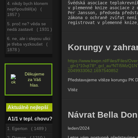
Švédská asociace teplokrevní
4. nikdy bych klonem
v plemenné knize asociace z 
nepřipouštěl(a) (
Per Jansson, předseda předst
1857 )
zákona o ochraně zvířat není
registrovat v plemenné knize
5. proč ne? věda se
nedá zastavit ( 1931 )
6. ne, ale i slepou ulici
je třeba vyzkoušet (
Korungy v zahran
1878 )
https://www.kwpn.nl/Files/Files/O
_gl=1*10vjt78*_gcl_au*NTI5MzQ
2049933062.1697540852
Děkujeme
za Váš
Představujeme vítěze korungu PK 
hlas.
Vítěz 
Aktuálně nejlepší
Návrat Bella Don
A1/1 v tepl. chovu?
leden/2024
1. Egerton ( 1489 )
Letos vám postupně představíme něk
2. Damon ( 1210 )