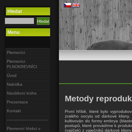
Hledat
Menu
Plemeníci
Plemeníci
PLNOKREVNÍCI
Úvod
Nabídka
Návštěvní kniha
Metody reproduk
Prezentace
Kontakt
První hříbě, které bylo vyprodukov
zralého oocytu od dárkové klisny, 
----------------------------
kultivován do formy embrya (blasto
postupů, které provádíme k produkci
Plemenní hřebci v
(vajíček) z vaječníků dárkové klisn