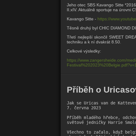
Jeho otec SBS Kavango Sitte *2016 
II.xIV. Aktuálně sportuje na úrovni C
Kavango Sitte -
https://www.youtu
Těsně druhý byl CHIC DIAMOND DU 
Třetí nejlepší skončil SWEET DRE
techniku a k ní dvakrát 8.50.
Celkové výsledky:
https://www.zangersheide.com/med
Festival%202023%20Belgie.pdf?v=1
Příběh o Uricaso
Jak se Uricas van de Katteve
7. června 2023

Příběh mladého hřebce, odcho
světové jedničky Harrie Smold
Všechno to začalo, když belg