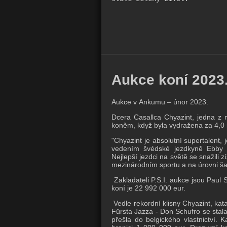
Aukce koní 2023
Aukce v Ankumu – únor 2023.
Dcera Casallca Chyazint, jedna z n
koněm, když byla vydražena za 4,0 
"Chyazint je absolutní supertalent,
vedením švédské jezdkyně Ebby 
Nejlepší jezdci na světě se snažili z
mezinárodním sportu a na úrovni š
Zakladateli P.S.I. aukce jsou Paul
koní je 22 992 000 eur.
Vedle rekordní klisny Chyazint, kat
Fürsta Jazza - Don Schufro se stal
přešla do belgického vlastnictví. 