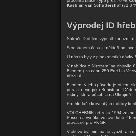
procenta Black Type přes 70 %:
Com
Kashmir van Schuttershof
(71,8 
Výprodej ID hřeb
Sbírači ID občas vypustí kuriozní
S odstupem času je někteří po inven
U nás to byly z plnokrevníků dávky
V nabídce z Nizozemí se objevilo
Element) za cenu 250 Eur/1ks Ve sv
březost.
Element v jeho původu je otcem sla
porazilo eso jako Behistoun. Děde
rodiny, která působila na Ukrajině.
Pro hledače krevnatých military kon
VOLCHEBNIK od roku 1994 zaznamen
Pessoa a vydělal ve své době 2.5 mi
převážně pro PK SF.
V chovu byl minimálně využit, ale d