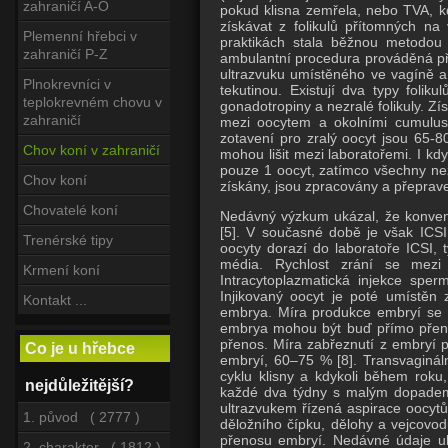
zahraničí A-O
pokud klisna zemřela, nebo TVA, kdy
získávat z folikulů přítomných na
Plemenní hřebci v
praktikách stala běžnou metodou a
zahraničí P-Z
ambulantní procedura prováděná při 
ultrazvuku umístěného ve vagíně a 
Plnokrevníci v
tekutinou. Existují dva typy folik
teplokrevném chovu v
gonadotropiny a nezralé folikuly. Zí
zahraničí
mezi oocytem a okolními cumuluso
zotavení pro zralý oocyt jsou 65-
Chov koní v zahraničí
mohou lišit mezi laboratořemi. I kdy
pouze 1 oocyt, zatímco všechny nezr
Chov koní
získány, jsou zpracovány a přeprave
Chovatelé koní
Nedávný výzkum ukázal, že konvenčn
[5].
V současné době je však ICSI s
Trenérské tipy
oocyty dorazí do laboratoře ICSI, 
média.
Rychlost zrání se mezi 
Krmení koní
Intracytoplazmatická injekce sper
Injikovaný oocyt je poté umístěn
Kontakt ...
embrya.
Míra produkce embryí se ta
embrya mohou být buď přímo přene
přenos.
Míra zabřeznutí z embryí 
Co je u hřebce
embryí, 60–75 % [8].
Transvaginál
cyklu klisny a kdykoli během roku,
nejdůležitější?
každé dva týdny s malým dopadem na
ultrazvukem řízená aspirace oocytů
1. původ ( 2777 )
děložního čípku, dělohy a vejcov
přenosu embryí.
Nedávné údaje uká
2. charakter ( 1812 )