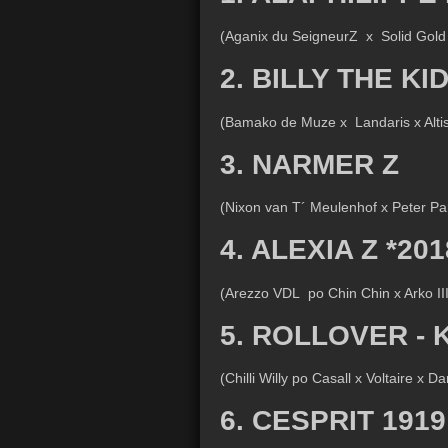
(Aganix du SeigneurZ x Solid Gold 
2. BILLY THE KID
(Bamako de Muze x Landaris x Alti
3. NARMER Z
(Nixon van T´ Meulenhof x Peter Pan
4. ALEXIA Z *201
(Arezzo VDL po Chin Chin x Arko III
5. ROLLOVER - 
(Chilli Willy po Casall x Voltaire x 
6. CESPRIT 1919