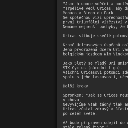
"Jsme hluboce vděční a poctě
"Trpělivě vedl Uricas, aby d
Monaco a Bingo du Park. 
Se společnou vizí upřednostň
první triumfální vítězství v
Nemáme nejmenší pochyby, že 
Uricas slibuje skvělé potomst
Kromě Uricasových úspěchů os
Jeho prvorozená dcera Uri va
belgickým jezdcem Wim Vincks
Jako 5letý se mladý Uri umís
STX Cyclus (národní liga). 
Všichni Uricasovi potomci zd
spolu s jeho laskavostí, uče
Další kroky

Spronken: "Jak se Uricas neu
v chovu. 
Nevyvíjíme však žádný tlak a
Uricas zůstal zdravý a šťast
po celém světě. 
Až bude připraven odejít do 
stále zelený život.“