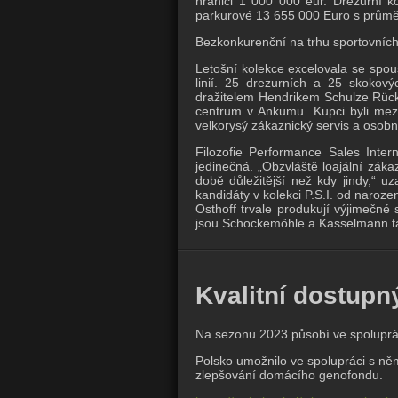
hranici 1 000 000 eur. Drezurní 
parkurové 13 655 000 Euro s prům
Bezkonkurenční na trhu sportovních
Letošní kolekce excelovala se spous
linií. 25 drezurních a 25 skokov
dražitelem Hendrikem Schulze Rücka
centrum v Ankumu. Kupci byli mezi
velkorysý zákaznický servis a osob
Filozofie Performance Sales Intern
jedinečná. „Obzvláště loajální zákaz
době důležitější než kdy jindy,“ u
kandidáty v kolekci P.S.I. od naroz
Osthoff trvale produkují výjimečné 
jsou Schockemöhle a Kasselmann také
Kvalitní dostupn
Na sezonu 2023 působí ve spoluprá
Polsko umožnilo ve spolupráci s n
zlepšování domácího genofondu.