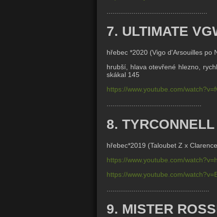
....................................................
7. ULTIMATE VG
hřebec *2020 (
Vigo d'Arsouilles po
hrubší, hlava otevřené hlezno, rych
skákal 145
https://www.youtube.com/watch?v
.................................................
8. TYRCONNELL
hřebec*2019 (Taloubet Z x
Clarence
https://www.youtube.com/watch?v=
https://www.youtube.com/watch?v=
.....................................................
9. MISTER ROSS