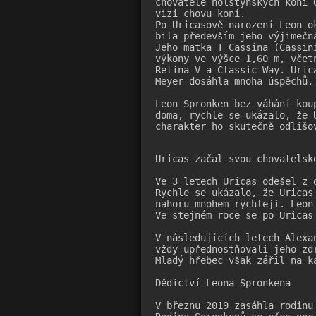
chovatele holštýnských koní 
vizi chovu koní.

Po Uricasově narození Leon o
bila především jeho výjimečn
Jeho matka T Cassina (Cassin
výkony ve výšce 1,60 m, včet
Retina V a Classic Way. Uric
Meyer dosáhla mnoha úspěchů.

Leon Spronken bez váhání kou
doma, rychle se ukázalo, že 
charakter ho skutečně odlišo
Uricas začal svou chovatelsko
Ve 3 letech Uricas odešel z 
Rychle se ukázalo, že Uricas
nahoru mnohem rychleji. Leon
Ve stejném roce se po Uricas 
V následujících letech Alexa
vždy upřednostňovali jeho zd
Mladý hřebec však zářil na ka
Dědictví Leona Spronkena

V březnu 2019 zasáhla rodinu