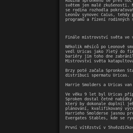
Rodina Spronkenů se přes noc
světem jen malé zkušenosti. 
se rodina rozhodla pokračova
Leonův synovec Caius, tehdy 
programů a řízení rodinných 
Finále mistrovství světa ve v
Několik měsíců po Leonově sm
vedl Uricas jako 7letý do fi
bariéry jim toho dne zabráni
Mistrovství světa katapultov
Brzy poté začala Spronken St
distribuci spermatu Uricas.

Harrie Smolders a Uricas van 
Ve věku 9 let byl Uricas při
Sproken dostal četné nabídky
který by dokonale doplnil je
plánování, kvalifikovaný výc
Harrieho Smolderse jasnou pr
Evergates Stables, kde se ryc
První vítězství v 5hvězdičkov