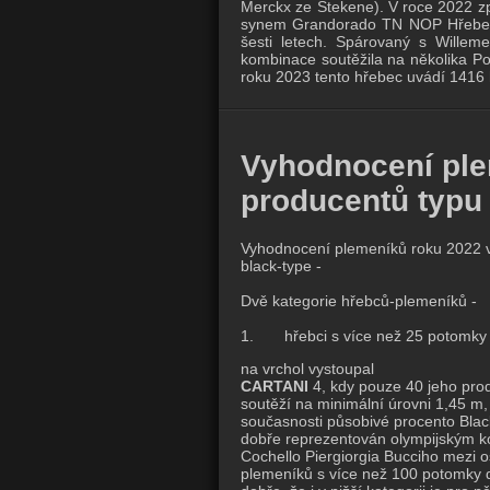
Merckx ze Stekene).
V roce 2022 zp
synem Grandorado TN NOP Hřebec 
šesti letech.
Spárovaný s Willem
kombinace soutěžila na několika P
roku 2023 tento hřebec uvádí 1416
Vyhodnocení plem
producentů typu 
Vyhodnocení plemeníků roku 2022 v
black-type -
Dvě kategorie hřebců-plemeníků -
1. hřebci s více než 25 potomky s
na vrchol vystoupal
CARTANI
4, kdy pouze 40 jeho produ
soutěží na minimální úrovni 1,45 m
současnosti působivé procento Blac
dobře reprezentován olympijským 
Cochello Piergiorgia Bucciho mezi o
plemeníků s více než 100 potomky d