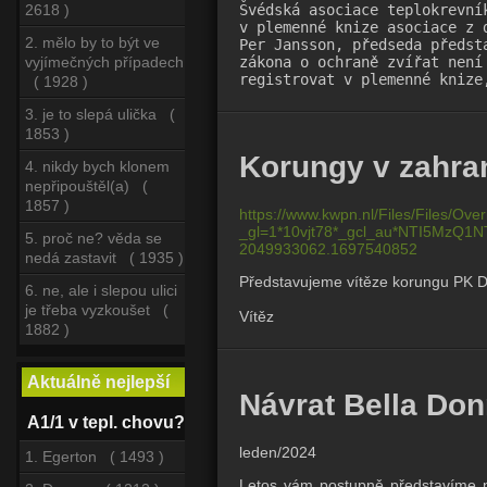
Švédská asociace teplokrevní
2618 )
v plemenné knize asociace z 
2. mělo by to být ve
Per Jansson, předseda předst
zákona o ochraně zvířat není
vyjímečných případech
registrovat v plemenné knize
( 1928 )
3. je to slepá ulička (
1853 )
Korungy v zahran
4. nikdy bych klonem
nepřipouštěl(a) (
1857 )
https://www.kwpn.nl/Files/Files/O
_gl=1*10vjt78*_gcl_au*NTI5MzQ
5. proč ne? věda se
2049933062.1697540852
nedá zastavit ( 1935 )
Představujeme vítěze korungu PK 
6. ne, ale i slepou ulici
je třeba vyzkoušet (
Vítěz 
1882 )
Aktuálně nejlepší
Návrat Bella Don
A1/1 v tepl. chovu?
leden/2024
1. Egerton ( 1493 )
Letos vám postupně představíme něk