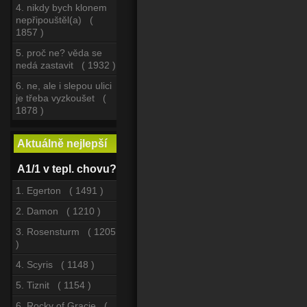
4. nikdy bych klonem
nepřipouštěl(a) (
1857 )
5. proč ne? věda se
nedá zastavit ( 1932 )
6. ne, ale i slepou ulici
je třeba vyzkoušet (
1878 )
Aktuálně nejlepší
A1/1 v tepl. chovu?
1. Egerton ( 1491 )
2. Damon ( 1210 )
3. Rosensturm ( 1205
)
4. Scyris ( 1148 )
5. Tiznit ( 1154 )
6. Rocky of Gracie (