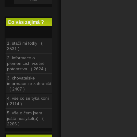
Co vás zajímá ?
1. stačí mi fotky (
3531 )
2. informace o
plemenících včetně
potomstva ( 2624 )
3. chovatelské
informace ze zahraničí
( 2407 )
4. vše co se týká koní
( 2114 )
5. vše o čem jsem
ještě neslyšel(a) (
2266 )