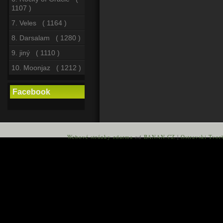
1107 )
7. Veles ( 1164 )
8. Darsalam ( 1280 )
9. jiný ( 1110 )
10. Moonjaz ( 1212 )
Facebook
Webové stránky zdarma
od
BANAN.CZ
|
Ostravski Tvor