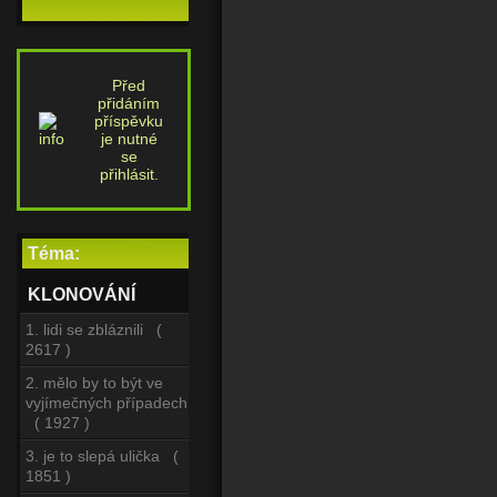
Před
přidáním
příspěvku
je nutné
se
přihlásit.
Téma:
KLONOVÁNÍ
1. lidi se zbláznili (
2617 )
2. mělo by to být ve
vyjímečných případech
( 1927 )
3. je to slepá ulička (
1851 )