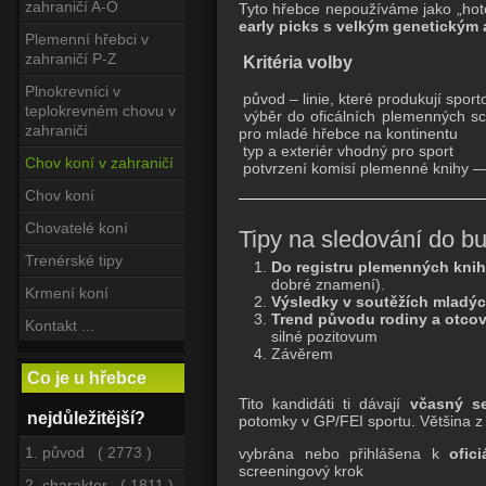
zahraničí A-O
Tyto hřebce nepoužíváme jako „hotov
early picks s velkým genetickým
Plemenní hřebci v
zahraničí P-Z
Kritéria volby
Plnokrevníci v
původ – linie, které produkují sport
teplokrevném chovu v
výběr do oficálních plemenných sch
zahraničí
pro mladé hřebce na kontinentu
typ a exteriér vhodný pro sport
Chov koní v zahraničí
potvrzení komisí plemenné knihy —
Chov koní
Chovatelé koní
Tipy na sledování do b
Trenérské tipy
Do registru plemenných knih
dobré znamení).
Krmení koní
Výsledky v soutěžích mladýc
Trend původu rodiny a otcov
Kontakt ...
silné pozitovum
Závěrem
Co je u hřebce
Tito kandidáti ti dávají
včasný s
nejdůležitější?
potomky v GP/FEI sportu. Většina z 
1. původ ( 2773 )
vybrána nebo přihlášena k
ofic
screeningový krok
2. charakter ( 1811 )