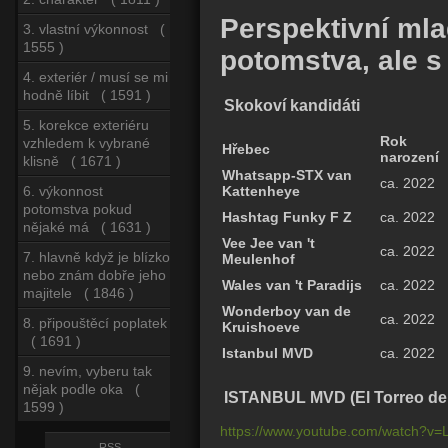
Perspektivní mla
3. vlastní výkonnost (
1555 )
potomstva, ale s
4. exteriér / musí se mi
hodně líbit ( 1591 )
Skokoví kandidáti
5. korekce exteriéru
Rok
vzhledem k vybrané
Hřebec
narození
klisně ( 1671 )
Whatsapp-STX van
ca. 2022
6. výkonnost
Kattenheye
potomstva pokud
Hashtag Funky F Z
ca. 2022
nějaké má ( 1631 )
Vee Jee van 't
ca. 2022
7. hlavně když je blízko
Meulenhof
nebo znám dobře jeho
Wales van 't Paradijs
ca. 2022
majitele ( 1846 )
Wonderboy van de
ca. 2022
8. připouštěcí poplatek
Kruishoeve
( 1691 )
Istanbul MVD
ca. 2022
9. nevím, vyberu tak
nějak podle oka (
ISTANBUL MVD (El Torreo de 
1599 )
https://www.youtube.com/watch?
RSS