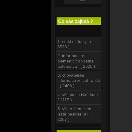
Co vás zajímá ?
1. stačí mi fotky (
3533 )
2. informace o
plemenících včetně
potomstva ( 2625 )
3. chovatelské
informace ze zahraničí
( 2408 )
4. vše co se týká koní
( 2115 )
5. vše o čem jsem
ještě neslyšel(a) (
2267 )