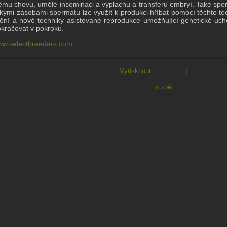
ému chovu, umělé inseminaci a výplachu a transferu embryí.
Také spe
kými zásobami spermatu lze využít k produkci hříbat pomocí těchto te
ění a nové techniky asistované reprodukce umožňující genetické ucho
okračovat v pokroku.
w.selectbreeders.com
Vytisknout
|
« zpět