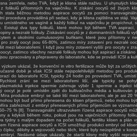
isna zemřela, nebo TVA, když je klisna stále naživu. U uhynulých klise
 z folikulů přítomných na vaječníku. K získání oocytů od živých k
ch stala běžnou metodou aspirace oocytů za pomoci transvaginální 
ní procedura prováděná při sedaci, kdy je klisna zajištěna ve stáji. V
ku umístěného ve vagíně a každý folikul na vaječníku je propíchnut, 
u. Existují dva typy folikulů, které mohou být během TVA aspirací, 
opiny a nezralé folikuly. Získávání oocytů je z dominantních folikulů vy
ytem a okolními cumulusovými buňkami, které jsou přítomny v nezr
 pro zralý oocyt jsou 65-80%, zatímco míry zotavení pro nezralé oo
šit mezi laboratořemi. I když jsou míry zotavení vyšší pro oocyty v zral
oocyt, zatímco všechny nezralé folikuly mohou být aspirací a získáno 
 jsou zpracovány a přepraveny do laboratoře, kde se provádí ICSI a kul
výzkum ukázal, že konvenční in vitro fertilizace může být za určitý
učasné době je však ICSI stále nejspolehlivější metodou pro produkc
orazí do laboratoře ICSI, typicky 24 hodin po provedení TVA, umístí
Rychlost zrání se mezi laboratořemi liší, ale typicky se poh
oplazmatická injekce spermie zahrnuje výběr 1 spermie a injekci t
ný oocyt je poté umístěn zpět do kultivačního média a kultivován
Míra produkce embryí se také liší mezi laboratořemi, ale je asi 20 %
mohou být buď přímo přenesena do klisen příjemců, nebo mohou být
Míra zabřeznutí z embryí přenesených přímo příjemcům se významně
60–75 % [8].
Transvaginální ultrazvukem řízená aspirace oocytů mů
isny a kdykoli během roku, pokud jsou na vaječnících přítomny folikul
a týdny s malým dopadem na počet folikulů, fertilitu klisen a plán v
kem řízená aspirace oocytů a ICSI umožňují produkci embryí od klise
o čípku, dělohy a vejcovodů nebo těch, které byly neúspěšné v ko
 embryí.
Nedávné údaje ukázaly, že starší klisny měly vyšší reprodu