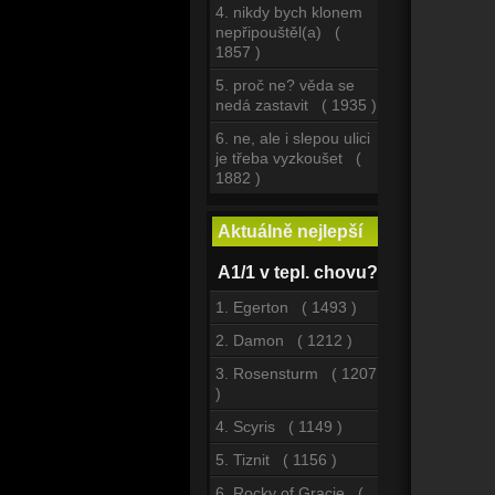
4. nikdy bych klonem
nepřipouštěl(a) (
1857 )
5. proč ne? věda se
nedá zastavit ( 1935 )
6. ne, ale i slepou ulici
je třeba vyzkoušet (
1882 )
Aktuálně nejlepší
A1/1 v tepl. chovu?
1. Egerton ( 1493 )
2. Damon ( 1212 )
3. Rosensturm ( 1207
)
4. Scyris ( 1149 )
5. Tiznit ( 1156 )
6. Rocky of Gracie (