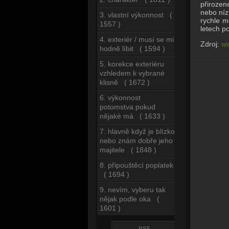
přirozen
nebo níz
3. vlastní výkonnost (
rychle m
1557 )
letech p
4. exteriér / musí se mi
Zdroj:
ww
hodně líbit ( 1594 )
5. korekce exteriéru
vzhledem k vybrané
klisně ( 1672 )
6. výkonnost
potomstva pokud
nějaké má ( 1633 )
7. hlavně když je blízko
nebo znám dobře jeho
majitele ( 1848 )
8. připouštěcí poplatek
( 1694 )
9. nevím, vyberu tak
nějak podle oka (
1601 )
RSS