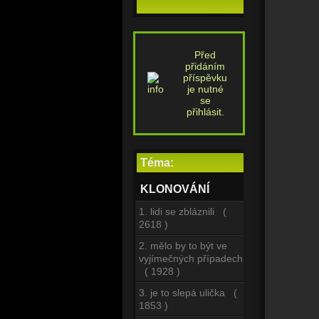
Před
přidáním
příspěvku
je nutné
se
přihlásit.
Téma:
KLONOVÁNÍ
1. lidi se zbláznili (
2618 )
2. mělo by to být ve
vyjímečných případech
( 1928 )
3. je to slepá ulička (
1853 )