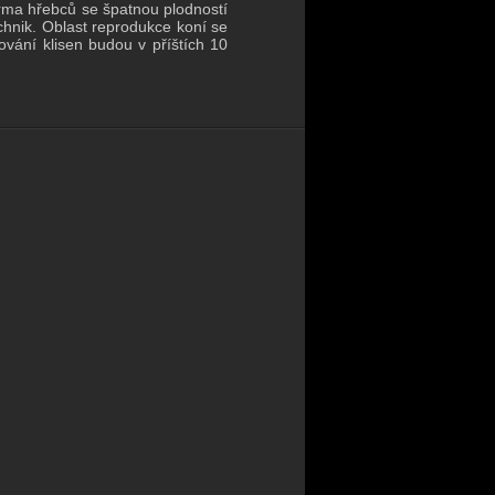
rma hřebců se špatnou plodností
chnik.
Oblast reprodukce koní se
vání klisen budou v příštích 10