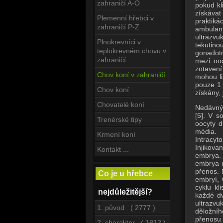
zahraničí A-O
pokud kl
získávat
Plemenní hřebci v
praktiká
zahraničí P-Z
ambulant
ultrazvu
Plnokrevníci v
tekutino
teplokrevném chovu v
gonadotr
zahraničí
mezi ooc
zotavení
Chov koní v zahraničí
mohou li
pouze 1 
Chov koní
získány,
Chovatelé koní
Nedávný 
[5].
V so
Trenérské tipy
oocyty d
média.
Krmení koní
Intracyt
Injikova
Kontakt ...
embrya.
embrya 
přenos.
Co je u hřebce
embryí, 
cyklu kl
nejdůležitější?
každé dv
ultrazvu
1. původ ( 2777 )
děložníh
přenosu
2. charakter ( 1812 )