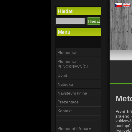
Hledat
Menu
Plemeníci
Plemeníci
PLNOKREVNÍCI
Úvod
Nabídka
Návštěvní kniha
Met
Prezentace
Kontakt
První hř
zralého 
----------------------------
kultivov
postupů,
Plemenní hřebci v
(vajíček