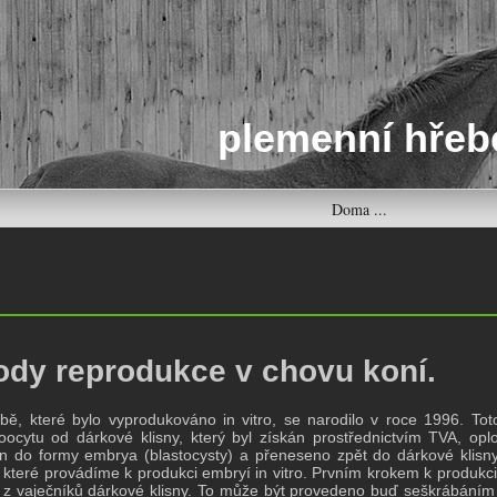
plemenní hřeb
Doma ...
ody reprodukce v chovu koní.
íbě, které bylo vyprodukováno in vitro, se narodilo v roce 1996. Tot
oocytu od dárkové klisny, který byl získán prostřednictvím TVA, opl
án do formy embrya (blastocysty) a přeneseno zpět do dárkové klisny
 které provádíme k produkci embryí in vitro. Prvním krokem k produkci 
) z vaječníků dárkové klisny. To může být provedeno buď seškrábáním f