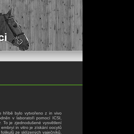
ci
o hříbě bylo vytvořeno z in vivo
odněn v laboratoři pomocí ICSI,
. To je zjednodušené vysvětlení
embryí in vitro je získání oocytů
olikulů ze sklízených vaječníků,