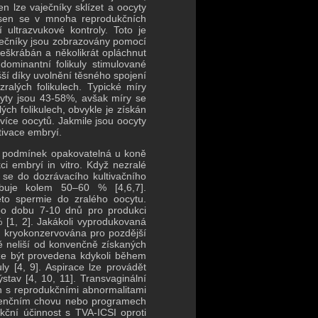
n lze vaječníky sklízet a oocyty
lisen se v mnoha reprodukčních
ultrazvukové kontroly. Toto je
aječníky jsou zobrazovány pomocí
seškrábán a několikrát opláchnut
dominantní folikuly stimulované
šší díky uvolnění těsného spojení
alých folikulech. Typické míry
cyty jsou 43-58%, avšak míry se
ých folikulech, obvykle je získán
více oocytů. Jakmile jsou oocyty
tivace embryí.
ch podmínek opakovatelná u koně
i embryí in vitro.
Když nezralé
 se do dozrávacího kultivačního
ybuje kolem 50–60 % [4,6,7].
éto spermie do zralého oocytu.
 po dobu 7-10 dnů pro produkci
 [1, 2].
Jakákoli vyprodukovaná
 kryokonzervována pro pozdější
 neliší od konvenčně získaných
že být provedena kdykoli během
y [4, 9].
Aspirace lze provádět
ýstav [4, 10, 11].
Transvaginální
n s reprodukčními abnormalitami
nvenčním chovu nebo programech
kční účinnost s TVA-ICSI oproti