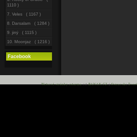
1110 )
7. Veles ( 1167 )
8. Darsalam ( 1284 )
9. jiný ( 1115 )
10. Moonjaz ( 1216 )
Facebook
Webové stránky zdarma
od
BANAN.CZ
|
Ostravski Tvor