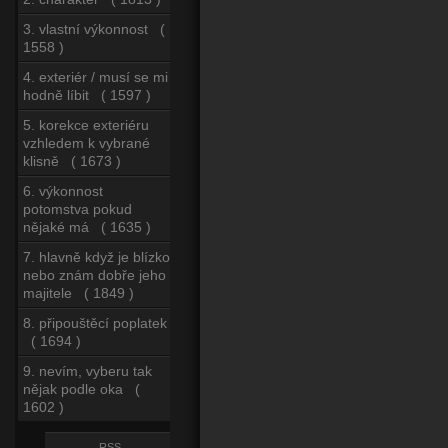
3. vlastní výkonnost (
1558 )
4. exteriér / musí se mi
hodně líbit ( 1597 )
5. korekce exteriéru
vzhledem k vybrané
klisně ( 1673 )
6. výkonnost
potomstva pokud
nějaké má ( 1635 )
7. hlavně když je blízko
nebo znám dobře jeho
majitele ( 1849 )
8. připouštěcí poplatek
( 1694 )
9. nevím, vyberu tak
nějak podle oka (
1602 )
RSS