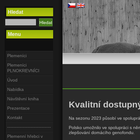
Hledat
Menu
Plemeníci
Plemeníci
PLNOKREVNÍCI
Úvod
Nabídka
Návštěvní kniha
Kvalitní dostupn
Prezentace
Kontakt
Na sezonu 2023 působí ve spoluprá
----------------------------
Polsko umožnilo ve spolupráci s n
zlepšování domácího genofondu.
Plemenní hřebci v