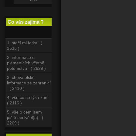
Co vás zajímá ?
1. stačí mi fotky (
3535 )
2. informace o
plemenících včetně
potomstva ( 2629 )
3. chovatelské
informace ze zahraničí
( 2410 )
4. vše co se týká koní
( 2116 )
5. vše o čem jsem
ještě neslyšel(a) (
2269 )