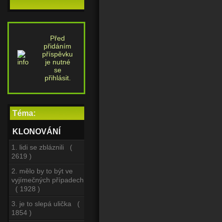
Před
přidáním
příspěvku
je nutné
se
přihlásit.
Téma:
KLONOVÁNÍ
1. lidi se zbláznili (
2619 )
2. mělo by to být ve
vyjímečných případech
( 1928 )
3. je to slepá ulička (
1854 )