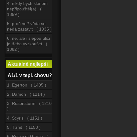
4. nikdy bych klonem
nepřipouštěl(a) (
1859 )
5. proč ne? věda se
nedá zastavit ( 1935 )
6. ne, ale i slepou ulici
je třeba vyzkoušet (
1882 )
Aktuálně nejlepší
A1/1 v tepl. chovu?
1. Egerton ( 1495 )
2. Damon ( 1214 )
3. Rosensturm ( 1210
)
4. Scyris ( 1151 )
5. Tiznit ( 1158 )
6. Rocky of Gracie (