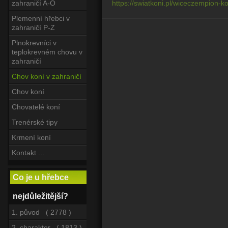
https://swiatkoni.pl/wiceczempion-
zahraničí A-O
Plemenní hřebci v
zahraničí P-Z
Plnokrevníci v
teplokrevném chovu v
zahraničí
Chov koní v zahraničí
Chov koní
Chovatelé koní
Trenérské tipy
Krmení koní
Kontakt ...
Co je u hřebce
nejdůležitější?
1. původ ( 2778 )
2. charakter ( 1813 )