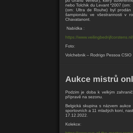
po Grand Veneur), který suverénně 
nebo Tolchik du Levant *2007 (om:
(om: Ultra de Rouhe) byl prodán d
šampionátu ve všestrannosti v r
Chavatanont.
Nabídka :
https://www.veilingbedrijfcorstens.nl
Foto:
Volchebnik – Rodrigo Pessoa CSIO 
Aukce mistrů onl
Podzim je doba k velkým zahranič
přípravě na sezonu.
Belgická skupina s názvem aukce 
sportovních a 11 mladých koní, nasta
17.12.2022.
Kolekce:
https://www.eye-of-the-master.com/c