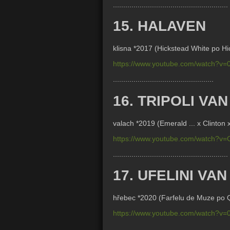
........................................................
15. HALAVEN
klisna *2017 (
Hickstead White po H
https://www.youtube.com/watch?v=
.................................................
16. TRIPOLI VA
valach *2019 (Emerald ... x Clinton 
https://www.youtube.com/watch?
........................................................
17. UFELINI VAN
hřebec *2020 (
Farfelu de Muze po
https://www.youtube.com/watch?v=
........................................................