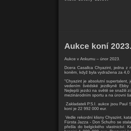
Aukce koní 2023
Aukce v Ankumu – únor 2023.
Dcera Casallca Chyazint, jedna z n
koněm, když byla vydražena za 4,0 
"Chyazint je absolutní supertalent,
vedením švédské jezdkyně Ebby 
Nejlepší jezdci na světě se snažili z
mezinárodním sportu a na úrovni š
Zakladateli P.S.I. aukce jsou Paul
koní je 22 992 000 eur.
Vedle rekordní klisny Chyazint, kat
Fürsta Jazza - Don Schufro se stal
přešla do belgického vlastnictví. 