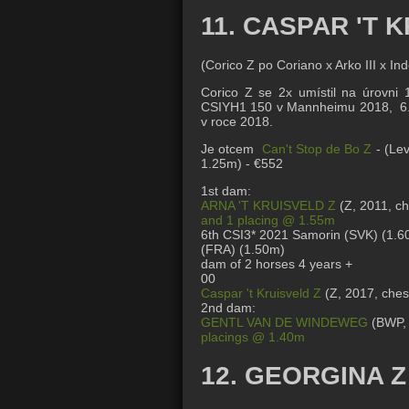
11. CASPAR 'T 
(Corico Z po Coriano x Arko III x Ind
Corico Z se 2x umístil na úrovni
CSIYH1 150 v Mannheimu 2018, 6. 
v roce 2018.
Je otcem
Can't Stop de Bo Z
- (Le
1.25m) - €552
1st dam:
ARNA 'T KRUISVELD Z
(Z, 2011, ch
and 1 placing @ 1.55m
6th CSI3* 2021 Samorin (SVK) (
1.6
(FRA) (
1.50m
)
dam of 2 horses 4 years +
00
Caspar 't Kruisveld Z
(Z, 2017, ches
2nd dam:
GENTL VAN DE WINDEWEG
(BWP, 
placings @ 1.40m
12. GEORGINA Z