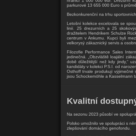
hranici 1 000 000 eur. Drezurní 
parkurové 13 655 000 Euro s prům
Bezkonkurenční na trhu sportovních
Letošní kolekce excelovala se spous
linií. 25 drezurních a 25 skokov
dražitelem Hendrikem Schulze Rücka
centrum v Ankumu. Kupci byli mezi
velkorysý zákaznický servis a osob
Filozofie Performance Sales Intern
jedinečná. „Obzvláště loajální zákaz
době důležitější než kdy jindy,“ u
kandidáty v kolekci P.S.I. od naroz
Osthoff trvale produkují výjimečné 
jsou Schockemöhle a Kasselmann také
Kvalitní dostupn
Na sezonu 2023 působí ve spoluprá
Polsko umožnilo ve spolupráci s n
zlepšování domácího genofondu.