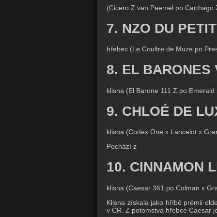
(Cicero Z van Paemel po Carthago 
7. NZO DU PETI
hřebec (Le Coultre de Muze po Pres
8. EL BARONES 
klisna (El Barone 111 Z po Emerald 
9. CHLOÉ DE LU
klisna (Codex One x Lancelot x Gra
Pochází z
10. CINNAMON L
klisna (Caesar 361 po Colman x Gr
Klisna získala jako hříbě prémii ol
v ČR. Z potomstva hřebce Caesar j