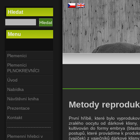
Hledat
Menu
Plemeníci
Plemeníci
PLNOKREVNÍCI
Úvod
Nabídka
Návštěvní kniha
Metody reproduk
Prezentace
Kontakt
První hříbě, které bylo vyprodukov
zralého oocytu od dárkové klisny, 
----------------------------
kultivován do formy embrya (blasto
postupů, které provádíme k produkci
Plemenní hřebci v
(vajíček) z vaječníků dárkové klisn