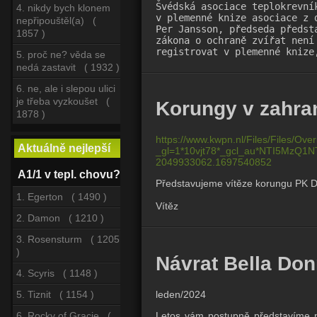
Švédská asociace teplokrevní
4. nikdy bych klonem
v plemenné knize asociace z 
nepřipouštěl(a) (
Per Jansson, předseda předst
1857 )
zákona o ochraně zvířat není
registrovat v plemenné knize
5. proč ne? věda se
nedá zastavit ( 1932 )
6. ne, ale i slepou ulici
je třeba vyzkoušet (
Korungy v zahran
1878 )
https://www.kwpn.nl/Files/Files/O
Aktuálně nejlepší
_gl=1*10vjt78*_gcl_au*NTI5MzQ
2049933062.1697540852
A1/1 v tepl. chovu?
Představujeme vítěze korungu PK 
1. Egerton ( 1490 )
Vítěz 
2. Damon ( 1210 )
3. Rosensturm ( 1205
)
Návrat Bella Don
4. Scyris ( 1148 )
leden/2024
5. Tiznit ( 1154 )
Letos vám postupně představíme něk
6. Rocky of Gracie (