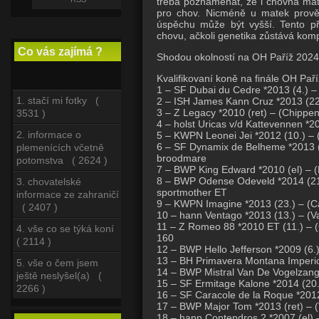
třeba poznamenat, že i chovná mat
pro chov. Nicméně u matek prově
úspěchu může být vyšší. Tento pří
chovu, ačkoli genetika zůstává ko
Co vás zajímá ?
Shodou okolností na OH Paříž 2024 z
Kvalifikovaní koně na finále OH Paří
1 – SF Dubai du Cedre *2013 (4.) –
1. stačí mi fotky (
2 – ISH James Kann Cruz *2013 (22.)
3 – Z Legacy *2010 (ret) – (Chippe
3531 )
4 – holst Uricas v/d Kattevennen *20
2. informace o
5 – KWPN Leonei Jei *2012 (10.) – 
6 – SF Dynamix de Belheme *2013 (2
plemenících včetně
broodmare
potomstva ( 2624 )
7 – BWP King Edward *2010 (el) – (
8 – BWP Odense Odeveld *2014 (21.)
3. chovatelské
sportmother ET
informace ze zahraničí
9 – KWPN Imagine *2013 (23.) – (Cas
( 2407 )
10 – hann Ventago *2013 (13.) – (Va
11 – Z Romeo 88 *2010 ET (11.) – (C
4. vše co se týká koní
160
( 2114 )
12 – BWP Hello Jefferson *2009 (6.)
13 – BH Primavera Montana Imperio 
5. vše o čem jsem
14 – BWP Mistral Van De Vogelzang *
ještě neslyšel(a) (
15 – SF Ermitage Kalone *2014 (20.
2266 )
16 – SF Caracole de la Roque *201
17 – BWP Major Tom *2013 (ret) – 
18 – hann Contendros 2 *2007 (el) –