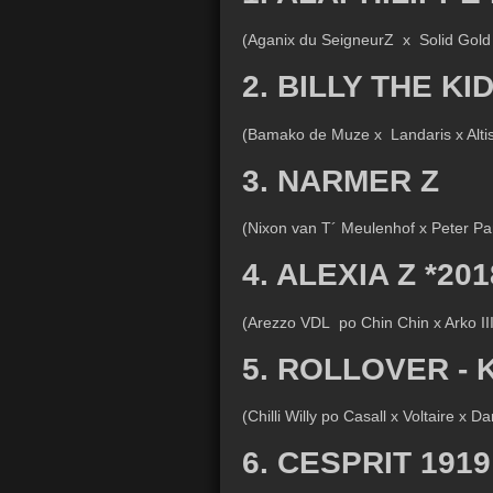
(Aganix du SeigneurZ x Solid Gold 
2. BILLY THE KID
(Bamako de Muze x Landaris x Alti
3. NARMER Z
(Nixon van T´ Meulenhof x Peter Pan
4. ALEXIA Z *201
(Arezzo VDL po Chin Chin x Arko III
5. ROLLOVER - 
(Chilli Willy po Casall x Voltaire x 
6. CESPRIT 1919