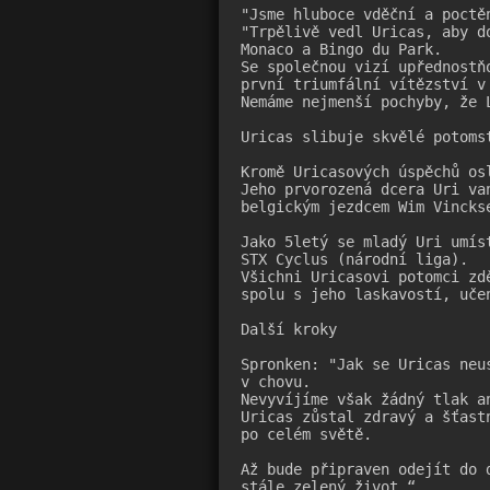
"Jsme hluboce vděční a poctě
"Trpělivě vedl Uricas, aby d
Monaco a Bingo du Park. 
Se společnou vizí upřednostň
první triumfální vítězství v
Nemáme nejmenší pochyby, že 
Uricas slibuje skvělé potomst
Kromě Uricasových úspěchů os
Jeho prvorozená dcera Uri va
belgickým jezdcem Wim Vincks
Jako 5letý se mladý Uri umís
STX Cyclus (národní liga). 
Všichni Uricasovi potomci zd
spolu s jeho laskavostí, uče
Další kroky

Spronken: "Jak se Uricas neu
v chovu. 
Nevyvíjíme však žádný tlak a
Uricas zůstal zdravý a šťast
po celém světě. 
Až bude připraven odejít do 
stále zelený život.“