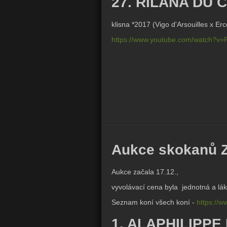
27. RILANA DU 
klisna *2017 (
Vigo d'Arsouilles x
Erc
https://www.youtube.com/watch?v
Aukce skokanů Z
Aukce začala 17.12.,
vyvolávací cena byla jednotná a lá
Seznam koní všech koní -
https://w
1. ALAPHILIPPE