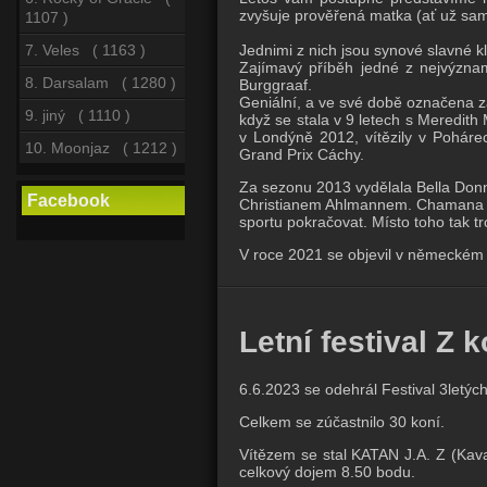
zvyšuje prověřená matka (ať už sa
1107 )
Jednimi z nich jsou synové slavné kl
7. Veles ( 1163 )
Zajímavý příběh jedné z nejvýznam
8. Darsalam ( 1280 )
Burggraaf.
Geniální, a ve své době označena za
9. jiný ( 1110 )
když se stala v 9 letech s Meredit
v Londýně 2012, vítězily v Pohárec
10. Moonjaz ( 1212 )
Grand Prix Cáchy. 
Za sezonu 2013 vydělala Bella Donn
Facebook
Christianem Ahlmannem. Chamana či
sportu pokračovat. Místo toho tak t
V roce 2021 se objevil v německém
Letní festival Z k
6.6.2023 se odehrál Festival 3letýc
Celkem se zúčastnilo 30 koní.
Vítězem se stal KATAN J.A. Z (Kava
celkový dojem 8.50 bodu.