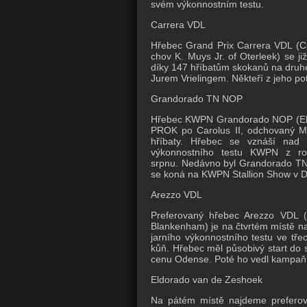
svém výkonnostním testu.
Carrera VDL
Hřebec Grand Prix Carrera VDL (Car
chov K. Muys Jr. of Oterleek) se již
díky 147 hříbatům skokanů na druhé
Jurem Vrielingem.
Někteří z jeho po
Grandorado TN NOP
Hřebec KWPN Grandorado NOP (Eldo
PROK po Carolus II, odchovaný Mar
hříbaty.
Hřebec se vznáší nad 
výkonnostního testu KWPN z ro
srpnu.
Nedávno byl Grandorado TN
se koná na KWPN Stallion Show v 
Arezzo VDL
Preferovaný hřebec Arezzo VDL (C
Blankenham) je na čtvrtém místě n
jarního výkonnostního testu ve třec
kůň.
Hřebec měl působivý start do s
cenu Odense.
Poté ho vedl kampaň 
Eldorado van de Zeshoek
Na pátém místě najdeme preferova