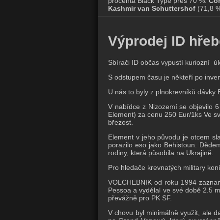
procenta Black Type přes 70 %:
Com
Kashmir van Schuttershof
(71,8 
Výprodej ID hřeb
Sbírači ID občas vypustí kuriozní
S odstupem času je někteří po inven
U nás to byly z plnokrevníků dávky
V nabídce z Nizozemí se objevilo
Element) za cenu 250 Eur/1ks Ve sv
březost.
Element v jeho původu je otcem sla
porazilo eso jako Behistoun. Děde
rodiny, která působila na Ukrajině.
Pro hledače krevnatých military kon
VOLCHEBNIK od roku 1994 zaznamen
Pessoa a vydělal ve své době 2.5 mi
převážně pro PK SF.
V chovu byl minimálně využit, ale d