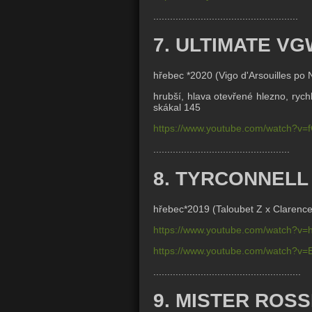
....................................................
7. ULTIMATE VG
hřebec *2020 (
Vigo d'Arsouilles po
hrubší, hlava otevřené hlezno, rych
skákal 145
https://www.youtube.com/watch?v
.................................................
8. TYRCONNELL
hřebec*2019 (Taloubet Z x
Clarence
https://www.youtube.com/watch?v=
https://www.youtube.com/watch?v=
.....................................................
9. MISTER ROSS