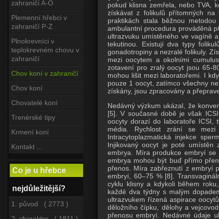
zahraničí A-O
pokud klisna zemřela, nebo TVA, kdy
získávat z folikulů přítomných na
Plemenní hřebci v
praktikách stala běžnou metodou a
zahraničí P-Z
ambulantní procedura prováděná při 
ultrazvuku umístěného ve vagíně a 
Plnokrevníci v
tekutinou. Existují dva typy folik
teplokrevném chovu v
gonadotropiny a nezralé folikuly. Zí
zahraničí
mezi oocytem a okolními cumuluso
zotavení pro zralý oocyt jsou 65-
Chov koní v zahraničí
mohou lišit mezi laboratořemi. I kdy
pouze 1 oocyt, zatímco všechny nezr
Chov koní
získány, jsou zpracovány a přeprave
Chovatelé koní
Nedávný výzkum ukázal, že konvenčn
[5].
V současné době je však ICSI s
Trenérské tipy
oocyty dorazí do laboratoře ICSI, 
média.
Rychlost zrání se mezi 
Krmení koní
Intracytoplazmatická injekce sper
Injikovaný oocyt je poté umístěn
Kontakt ...
embrya.
Míra produkce embryí se ta
embrya mohou být buď přímo přene
přenos.
Míra zabřeznutí z embryí 
Co je u hřebce
embryí, 60–75 % [8].
Transvaginál
cyklu klisny a kdykoli během roku,
nejdůležitější?
každé dva týdny s malým dopadem na
ultrazvukem řízená aspirace oocytů
1. původ ( 2773 )
děložního čípku, dělohy a vejcov
přenosu embryí.
Nedávné údaje uká
2. charakter ( 1811 )