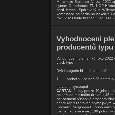
Merckx ze Stekene).
V roce 2022 zp
synem Grandorado TN NOP Hřebec 
šesti letech.
Spárovaný s Willem
kombinace soutěžila na několika P
roku 2023 tento hřebec uvádí 1416
Vyhodnocení plem
producentů typu 
Vyhodnocení plemeníků roku 2022 v
black-type -
Dvě kategorie hřebců-plemeníků -
1. hřebci s více než 25 potomky s
na vrchol vystoupal
CARTANI
4, kdy pouze 40 jeho produ
soutěží na minimální úrovni 1,45 m
současnosti působivé procento Blac
dobře reprezentován olympijským 
Cochello Piergiorgia Bucciho mezi o
plemeníků s více než 100 potomky d