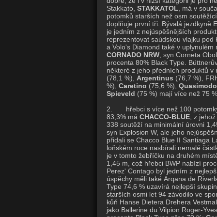
dobře, že i v nižší kategorii je pro 
Stakkato,
STAKKATOL
, má v souča
potomků starších než osm soutěžící
doplňuje první tři. Bývalá jezdkyn
je jedním z nejúspěšnějších produkt
reprezentovat saúdskou vlajku po
a Volo's Diamond také v uplynulém 
CORNADO NRW
, syn Corneta Obol
procenta 80% Black Type. Büttnerův
některé z jeho předních produktů v
(78,1 %),
Argentinus
(76,7 %), F
%),
Caretino
(75,6 %),
Quasimodo
Spieveld
(75 %) mají více než 75 %
2. hřebci s více než 100 potomky s
83,3% má
CHACCO-BLUE
, z jehož
338 soutěží na minimální úrovni 1,4
syn Explosion W, ale jeho nejúspěš
přidali se Chacco Blue II Santiaga
loňském roce nasbírali nemalé část
je v tomto žebříčku na druhém místě
1,45 m, což hřebci BWP nabízí pro
Perez' Contago byl jedním z nejlep
úspěchy měli také Arqana de Riverl
Type 74,6 % uzavírá nejlepší skupi
starších osmi let 94 závodilo ve sp
kůň Hanse Dietera Drehera Vestmall
jako Ballerine du Vilpion Roger-Yves 