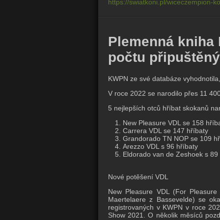
https://swiatkoni.pl/wiceczempion-
Plemenná kniha 
počtu připuštěný
KWPN ze své databáze vyhodnotila, 
V roce 2022 se narodilo přes 11 400
5 nejlepších otců hříbat skokanů na
New Pleasure VDL se 158 hříb
Carrera VDL se 147 hříbaty
Grandorado TN NOP se 109 hř
Arezzo VDL s 96 hříbaty
Eldorado van de Zeshoek s 89 
Nové potěšení VDL
New Pleasure VDL (For Pleasure o
Maertelaere z Bassevelde) se oka
registrovaných v KWPN v roce 202
Show 2021.
O několik měsíců pozd