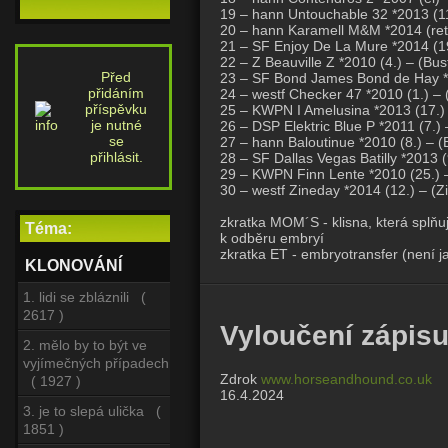
19 – hann Untouchable 32 *2013 (11
20 – hann Karamell M&M *2014 (ret
21 – SF Enjoy De La Mure *2014 (19
22 – Z Beauville Z *2010 (4.) – (Bu
Před
23 – SF Bond James Bond de Hay *2
přidáním
24 – westf Checker 47 *2010 (1.) –
příspěvku
25 – KWPN I Amelusina *2013 (17.) 
je nutné
26 – DSP Elektric Blue P *2011 (7.)
se
27 – hann Baloutinue *2010 (8.) – 
přihlásit.
28 – SF Dallas Vegas Batilly *2013 
29 – KWPN Finn Lente *2010 (25.) –
30 – westf Zineday *2014 (12.) – (Z
zkratka MOM´S - klisna, která splň
Téma:
k odběru embryí
zkratka ET - embryotransfer (není j
KLONOVÁNÍ
1. lidi se zbláznili (
2617 )
Vyloučení zápisu
2. mělo by to být ve
vyjímečných případech
Zdrok
www.horseandhound.co.uk
( 1927 )
16.4.2024
3. je to slepá ulička (
1851 )