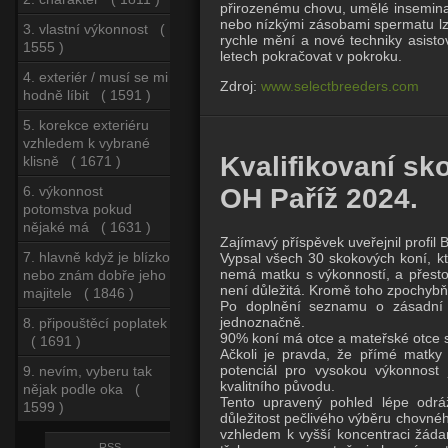
přirozenému chovu, umělé inseminac
nebo nízkými zásobami spermatu lze
3. vlastní výkonnost (
rychle mění a nové techniky asisto
1555 )
letech pokračovat v pokroku.
4. exteriér / musí se mi
Zdroj:
www.selectbreeders.com
hodně líbit ( 1591 )
5. korekce exteriéru
vzhledem k vybrané
Kvalifikovaní sk
klisně ( 1671 )
6. výkonnost
OH Paříž 2024.
potomstva pokud
nějaké má ( 1631 )
Zajímavý příspěvek uveřejnil profil
7. hlavně když je blízko
Vypsal všech 30 skokových koní, kte
nemá matku s výkonností, a přesto 
nebo znám dobře jeho
není důležitá. Kromě toho zpochybňuj
majitele ( 1846 )
Po doplnění seznamu o zásadní úd
jednoznačně.
8. připouštěcí poplatek
90% koní má otce a mateřské otce s
( 1691 )
Ačkoli je pravda, že přímé matky k
potenciál pro vysokou výkonnost 
9. nevím, vyberu tak
kvalitního původu.
nějak podle oka (
Tento upravený pohled lépe odráž
1599 )
důležitost pečlivého výběru chovnéh
vzhledem k vyšší koncentraci žádan
RSS