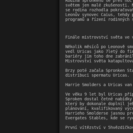
Rodina Spronkenů se přes noc
světem jen malé zkušenosti. 
se rodina rozhodla pokračova
Leonův synovec Caius, tehdy 
programů a řízení rodinných 
Finále mistrovství světa ve v
Několik měsíců po Leonově sm
vedl Uricas jako 7letý do fi
bariéry jim toho dne zabráni
Mistrovství světa katapultov
Brzy poté začala Spronken St
distribuci spermatu Uricas.

Harrie Smolders a Uricas van 
Ve věku 9 let byl Uricas při
Sproken dostal četné nabídky
který by dokonale doplnil je
plánování, kvalifikovaný výc
Harrieho Smolderse jasnou pr
Evergates Stables, kde se ryc
První vítězství v 5hvězdičkov