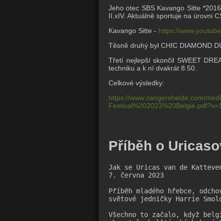
Jeho otec SBS Kavango Sitte *2016 
II.xIV. Aktuálně sportuje na úrovni C
Kavango Sitte -
https://www.youtu
Těsně druhý byl CHIC DIAMOND DU 
Třetí nejlepší skončil SWEET DRE
techniku a k ní dvakrát 8.50.
Celkové výsledky:
https://www.zangersheide.com/med
Festival%202023%20Belgie.pdf?v=1
Příběh o Uricaso
Jak se Uricas van de Katteve
7. června 2023

Příběh mladého hřebce, odcho
světové jedničky Harrie Smold
Všechno to začalo, když belg