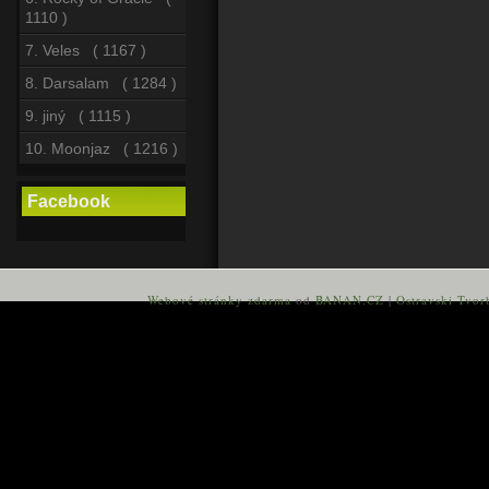
1110 )
7. Veles ( 1167 )
8. Darsalam ( 1284 )
9. jiný ( 1115 )
10. Moonjaz ( 1216 )
Facebook
Webové stránky zdarma
od
BANAN.CZ
|
Ostravski Tvor