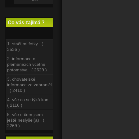
Co vás zajímá ?
1. stačí mi fotky (
3536 )
2. informace o
plemenících včetně
potomstva ( 2629 )
3. chovatelské
informace ze zahraničí
( 2410 )
4. vše co se týká koní
( 2116 )
5. vše o čem jsem
ještě neslyšel(a) (
2269 )