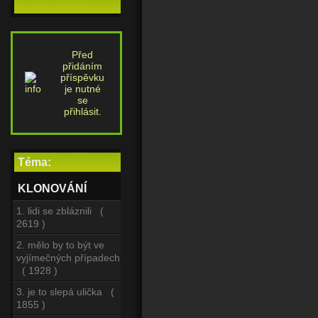
Před
přidáním
příspěvku
je nutné
se
přihlásit.
Téma:
KLONOVÁNÍ
1. lidi se zbláznili (
2619 )
2. mělo by to být ve
vyjímečných případech
( 1928 )
3. je to slepá ulička (
1855 )