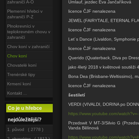
Umlauf, jezdec Eva Jančaříková
zahraničí A-O
licence ČJF nenalezena
Plemenní hřebci v
zahraničí P-Z
JEWEL (FAIRYTALE, ETERNAL FLAME
Plnokrevníci v
licence ČJF nenalezena
teplokrevném chovu v
zahraničí
Let´s Dance (Livaldon, Symphonie p
Chov koní v zahraničí
licence ČJF nenalezena
Chov koní
Querido (Quaterback, Diva po Dress
Chovatelé koní
jako 4letý 2018 v květnové soutěži
Trenérské tipy
Bona Dea (Brisbane-Weltissimo), ma
Krmení koní
licence ČJF nenalezena
Kontakt ...
šestiletí
VERDI (VIVALDI, DORINA po DONNER
Co je u hřebce
https://www.youtube.com/watch?v=
nejdůležitější?
Przedswit V MT-3/Silvio G (Przedsw
Vanda Bělinová
1. původ ( 2778 )
https://www.youtube.com/watch?v
2. charakter ( 1813 )