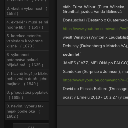
oldb Fürst Wilbur (Fürst Wilhelm
3. vlastní výkonnost (
Grunthal, jezdec Vanda Bělinová
1558 )
Donauschall (Destano x Quaterback
4. exteriér / musí se mi
hodně líbit ( 1597 )
https://www.youtube.com/watch?v
5. korekce exteriéru
westf Winston (Wynton x Laudabilis)
vzhledem k vybrané
Debussy (Duisenberg x Matcho AA), 
klisně ( 1673 )
sedmiletí
6. výkonnost
potomstva pokud
JAMES (JAZZ, MELONA po FALCO), m
nějaké má ( 1635 )
Sandokan (Surprice x Johnson), ma
7. hlavně když je blízko
nebo znám dobře jeho
https://www.youtube.com/watch?v
majitele ( 1849 )
David du Plessis-Belliere (Dressage
8. připouštěcí poplatek
účast v Ermelu 2018 - 10 z 27 (v č
( 1695 )
9. nevím, vyberu tak
nějak podle oka (
1602 )
RSS