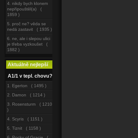
4. nikdy bych klonem
nepřipouštěl(a) (
1859 )
5. proč ne? věda se
nedá zastavit ( 1935 )
6. ne, ale i slepou ulici
je třeba vyzkoušet (
1882 )
Aktuálně nejlepší
A1/1 v tepl. chovu?
1. Egerton ( 1495 )
2. Damon ( 1214 )
3. Rosensturm ( 1210
)
4. Scyris ( 1151 )
5. Tiznit ( 1158 )
6. Rocky of Gracie (