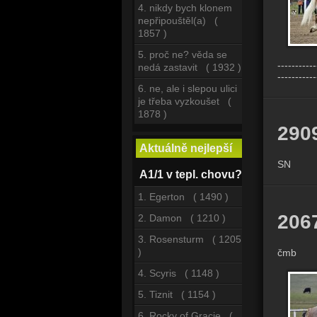
4. nikdy bych klonem
nepřipouštěl(a) (
1857 )
5. proč ne? věda se
-----------
nedá zastavit ( 1932 )
-----------
6. ne, ale i slepou ulici
je třeba vyzkoušet (
1878 )
290
Aktuálně nejlepší
SN
A1/1 v tepl. chovu?
1. Egerton ( 1490 )
206
2. Damon ( 1210 )
3. Rosensturm ( 1205
)
čmb
4. Scyris ( 1148 )
5. Tiznit ( 1154 )
6. Rocky of Gracie (