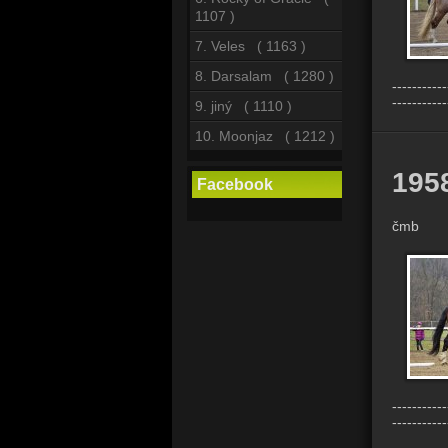
1107 )
7. Veles ( 1163 )
8. Darsalam ( 1280 )
-----------
-----------
9. jiný ( 1110 )
10. Moonjaz ( 1212 )
195
Facebook
čmb
-----------
-----------