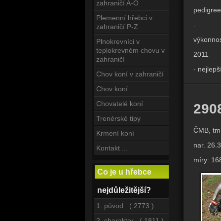
zahraničí A-O
pedigree
Plemenní hřebci v
.
zahraničí P-Z
výkonnos
Plnokrevníci v
teplokrevném chovu v
2011
zahraničí
- nejlep
Chov koní v zahraničí
Chov koní
Chovatelé koní
290
Trenérské tipy
ČMB, tm.
Krmení koní
nar. 26.
Kontakt ...
míry: 16
Co je u hřebce
nejdůležitější?
1. původ ( 2773 )
2. charakter ( 1811 )