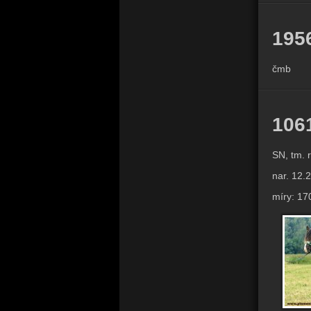
1956
čmb
106
SN, tm. 
nar. 12.
míry: 17