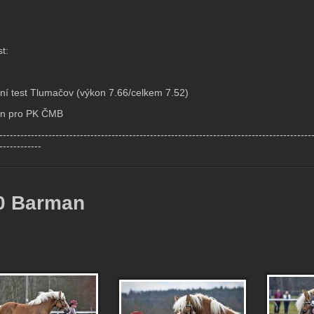
t:
nní test Tlumačov (výkon 7.66/celkem 7.52)
án pro PK ČMB
-----------------------------------------------------------------------------------------
------------
0 Barman
: