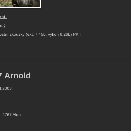
st:
letý
ostní zkoušky (ext. 7,45b, výkon 8,28b) PK I
________________________________________________________
7 Arnold
4.2003
:
: 2767 Alan