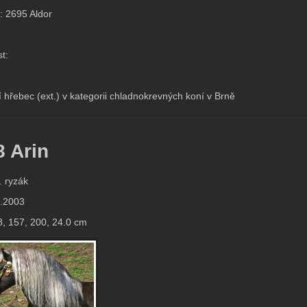
: 2695 Aldor
t:
ší hřebec (ext.) v kategorii chladnokrevných koní v Brně
8 Arin
 ryzák
3.2003
8, 157, 200, 24.0 cm