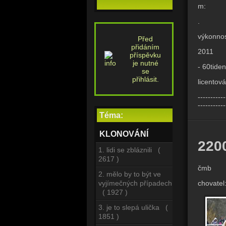
m:
.
výkonnos
Před
přidáním
2011
příspěvku
je nutné
- 60tide
se
přihlásit.
licentov
-----------
-----------
Téma:
KLONOVÁNÍ
220
1. lidi se zbláznili (
2617 )
čmb
2. mělo by to být ve
chovatel
vyjímečných případech
( 1927 )
3. je to slepá ulička (
1851 )