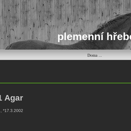
plemenní hřeb
Doma ...
1 Agar
., *17.3.2002
: