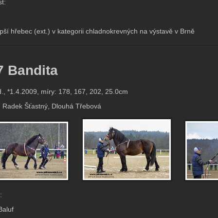
t:
lepší hřebec (ext.) v kategorii chladnokrevných na výstavě v Brně
7 Bandita
., *1.4.2009, míry: 178, 167, 202, 25.0cm
: Radek Šťastný, Dlouhá Třebová
:
Baluf