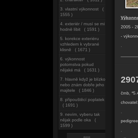
3. vlastní výkonnost (
1555 )
Výkonno
4. exteriér / musí se mi
2005 - 2
hodně líbit ( 1591 )
- výkonn
5. korekce exteriéru
vzhledem k vybrané
.
klisně ( 1671 )
______
6. výkonnost
potomstva pokud
nějaké má ( 1631 )
290
7. hlavně když je blízko
nebo znám dobře jeho
majitele ( 1846 )
čmb, *5.
8. připouštěcí poplatek
chovatel
( 1691 )
.
9. nevím, vyberu tak
nějak podle oka (
pedigree
1599 )
.
RSS