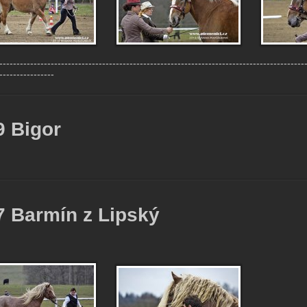
-----------------------------------------------------------------------------------------
----------------
9 Bigor
7 Barmín z Lipský