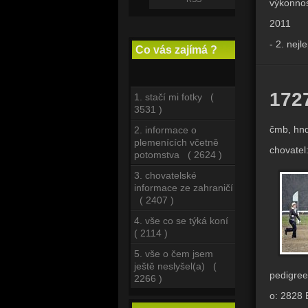
výkonnos
2011
- 2. nej
Co vás zajímá ?
172
1. stačí mi fotky (
3531 )
čmb, hnd
2. informace o
plemenících včetně
chovatel
potomstva ( 2624 )
3. chovatelské
informace ze zahraničí
( 2407 )
4. vše co se týká koní
( 2114 )
5. vše o čem jsem
ještě neslyšel(a) (
pedigree
2266 )
o: 2828 