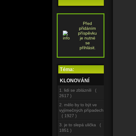
Před
přidáním
příspěvku
je nutné
se
přihlásit.
Téma:
KLONOVÁNÍ
1. lidi se zbláznili (
2617 )
2. mělo by to být ve
vyjímečných případech
( 1927 )
3. je to slepá ulička (
1851 )