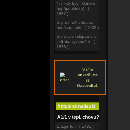
4. nikdy bych klonem
nepřipouštěl(a) (
1857 )
5. proč ne? věda se
nedá zastavit ( 1932 )
6. ne, ale i slepou ulici
je třeba vyzkoušet (
1878 )
V této
anketě jste
již
hlasoval(a).
Aktuálně nejlepší
A1/1 v tepl. chovu?
1. Egerton ( 1491 )