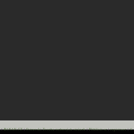
od
BANAN.CZ
|
Ostravski Tvorba webových stránek
|
Přihlásit se
|
registrace
|
© 