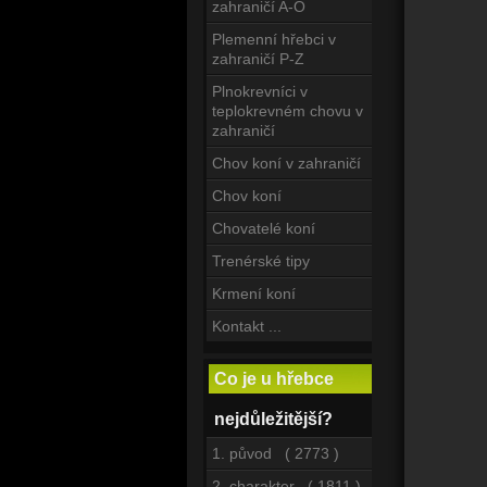
zahraničí A-O
Plemenní hřebci v
zahraničí P-Z
Plnokrevníci v
teplokrevném chovu v
zahraničí
Chov koní v zahraničí
Chov koní
Chovatelé koní
Trenérské tipy
Krmení koní
Kontakt ...
Co je u hřebce
nejdůležitější?
1. původ ( 2773 )
2. charakter ( 1811 )