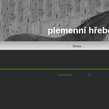
plemenní hřeb
Doma ...
Vytisknout
|