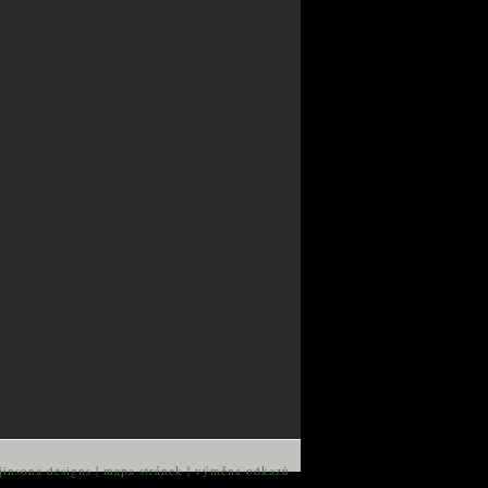
jinsona designs
|
mapa stránek
|
výměna odkazů