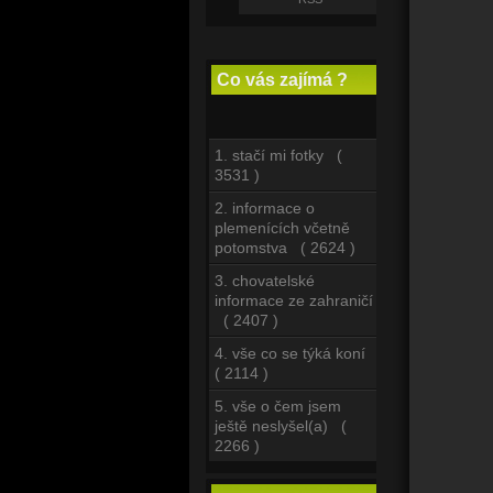
Co vás zajímá ?
1. stačí mi fotky (
3531 )
2. informace o
plemenících včetně
potomstva ( 2624 )
3. chovatelské
informace ze zahraničí
( 2407 )
4. vše co se týká koní
( 2114 )
5. vše o čem jsem
ještě neslyšel(a) (
2266 )