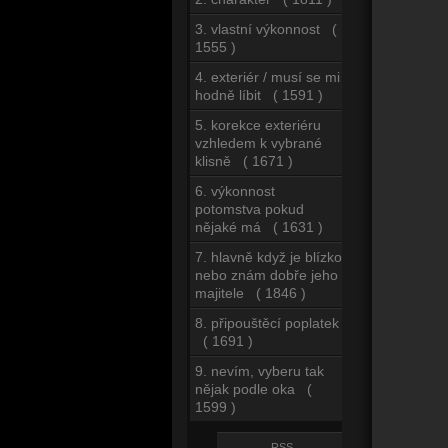
3. vlastní výkonnost (
1555 )
4. exteriér / musí se mi
hodně líbit ( 1591 )
5. korekce exteriéru
vzhledem k vybrané
klisně ( 1671 )
6. výkonnost
potomstva pokud
nějaké má ( 1631 )
7. hlavně když je blízko
nebo znám dobře jeho
majitele ( 1846 )
8. připouštěcí poplatek
( 1691 )
9. nevím, vyberu tak
nějak podle oka (
1599 )
RSS